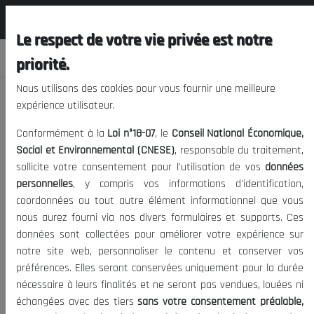
المجلس الوطني الاقتصادي الإجتماعي و
FR
البيئي
Le respect de votre vie privée est notre
priorité.
Nous utilisons des cookies pour vous fournir une meilleure
expérience utilisateur.
Industrie electrique : le marche des
Conformément à la
Loi n°18-07
, le
Conseil National Économique,
equipements electriques et les
Social et Environnemental (CNESE)
, responsable du traitement,
potentialites d’exportation
sollicite votre consentement pour l'utilisation de vos
données
personnelles
, y compris vos informations d'identification,
coordonnées ou tout autre élément informationnel que vous
nous aurez fourni via nos divers formulaires et supports. Ces
21/06/2021
|
Equipements électriques
Date de publication:
Tags:
données sont collectées pour améliorer votre expérience sur
1626
Industrie électrique
Marché
|
Visites:
notre site web, personnaliser le contenu et conserver vos
préférences. Elles seront conservées uniquement pour la durée
La conjoncture économique mondiale d’aujourd’hui nous impose de
nécessaire à leurs finalités et ne seront pas vendues, louées ni
diversifier l’économie et nous incite à un développement qui doit
échangées avec des tiers
sans votre consentement préalable,
commencer par un positionnement plus dynamique sur le marché