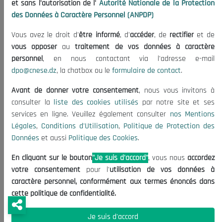
et sans l'autorisation de l'
Autorité Nationale de la Protection
national mais également par une présence forte sur les marchés
des Données à Caractère Personnel (ANPDP)
internationaux.
Vous avez le droit d'
être informé
, d'
accéder
, de
rectifier
et de
Le marché algérien des équipements électriques a bien évolué et
vous opposer
au
traitement de vos données à caractère
continuera à évoluer rapidement, notamment avec le
personnel
, en nous contactant via l'adresse e-mail
développement des réseaux électriques et de l’électrification, les
dpo@cnese.dz
, la chatbox ou le
formulaire de contact
.
mesures d'efficacité énergétique, le développement des réseaux
électriques intelligents (smart grids), stockage, mobilité durabl, ces
Avant de donner votre consentement
, nous vous invitons à
usages vont faire évoluer le marché des équipements électriques.
consulter la
liste des cookies utilisés
par notre site et ses
Pour ce faire, il est nécessaire d’analyser les tendances qui
services en ligne. Veuillez également consulter
nos Mentions
soutiendront la demande et d’apporter un regard positif et
Légales
,
Conditions d'Utilisation
,
Politique de Protection des
stratégique sur son évolution au regard d’une dynamique
Données
et aussi
Politique des Cookies
.
d’exportation.
En cliquant sur le bouton
"Je suis d'accord"
, vous nous
accordez
Discours du président
votre consentement
pour l'
utilisation de vos données à
caractère personnel, conformément aux termes énoncés dans
Le programme
cette politique de confidentialité.
Fiche technique
Note conceptuelle
Je suis d'accord
Revue de presse