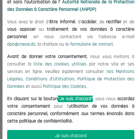
et sans l'autorisation de l'
Autorité Nationale de la Protection
Organisation
des Données à Caractère Personnel (ANPDP)
Publications
Vous avez le droit d'
être informé
, d'
accéder
, de
rectifier
et de
Informations utiles
vous opposer
au
traitement de vos données à caractère
Appels d'offres et Consultations
personnel
, en nous contactant via l'adresse e-mail
dpo@cnese.dz
, la chatbox ou le
formulaire de contact
.
Mentions Légales
Conditions d'Utilisation
Avant de donner votre consentement
, nous vous invitons à
Politique de Protection des Données
consulter la
liste des cookies utilisés
par notre site et ses
services en ligne. Veuillez également consulter
nos Mentions
Politique des Cookies
Légales
,
Conditions d'Utilisation
,
Politique de Protection des
Nous Contacter
Données
et aussi
Politique des Cookies
.
(+213) 021 98 01 00|01|02
En cliquant sur le bouton
"Je suis d'accord"
, vous nous
accordez
contact@cnese.dz
votre consentement
pour l'
utilisation de vos données à
Suggestions ou Initiatives ?
caractère personnel, conformément aux termes énoncés dans
Newsletter
cette politique de confidentialité.
Inscrivez-vous, soyez le premier à découvrir nos
dernières nouvelles.
Je suis d'accord