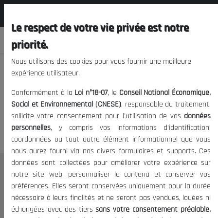
المجلس الوطني الاقتصادي الإجتماعي و
FR
البيئي
Le respect de votre vie privée est notre
priorité.
Nous utilisons des cookies pour vous fournir une meilleure
expérience utilisateur.
Nous vous prions de nous
Conformément à la
Loi n°18-07
, le
Conseil National Économique,
excuser, mais l'accès à ce
Social et Environnemental (CNESE)
, responsable du traitement,
sollicite votre consentement pour l'utilisation de vos
données
contenu est restreint.
personnelles
, y compris vos informations d'identification,
coordonnées ou tout autre élément informationnel que vous
nous aurez fourni via nos divers formulaires et supports. Ces
données sont collectées pour améliorer votre expérience sur
Le CNESE
notre site web, personnaliser le contenu et conserver vos
préférences. Elles seront conservées uniquement pour la durée
A Propos
nécessaire à leurs finalités et ne seront pas vendues, louées ni
Le président
échangées avec des tiers
sans votre consentement préalable,