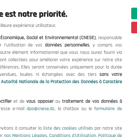
 est notre priorité.
ations utiles
Nous Contacter
lleure expérience utilisateur.
fres et Consultations
(+213) 021 98 01 00|01|0
l Économique, Social et Environnemental (CNESE)
, responsable
contact@cnese.dz
égales
r l'utilisation de vos
données personnelles
, y compris vos
Suggestions ou Initiatives ?
d'Utilisation
t autre élément informationnel que vous nous aurez fourni via
Newsletter
de Protection des Données
ont collectées pour améliorer votre expérience sur notre site
Inscrivez-vous, soyez le premier 
es Cookies
références. Elles seront conservées uniquement pour la durée
nos dernières nouvelles.
s vendues, louées ni échangées avec des tiers
sans votre
Autorité Nationale de la Protection des Données à Caractère
ctifier
et de
vous opposer
au
traitement de vos données à
Suivez-Nous!
dresse e-mail
dpo@cnese.dz
, la chatbox ou le
formulaire de
 2026 Conseil National Économique, Social et Environnemental (CNES
nvitons à consulter la
liste des cookies utilisés
par notre site
er
nos Mentions Légales
,
Conditions d'Utilisation
,
Politique de