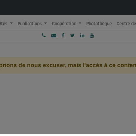
ités
Publications
Coopération
Photothèque
Centre d
ublique Algérienne Démocratique et Populaire
onseil National Economique, Social et Environnemental
ions de nous excuser, mais l'accès à ce contenu