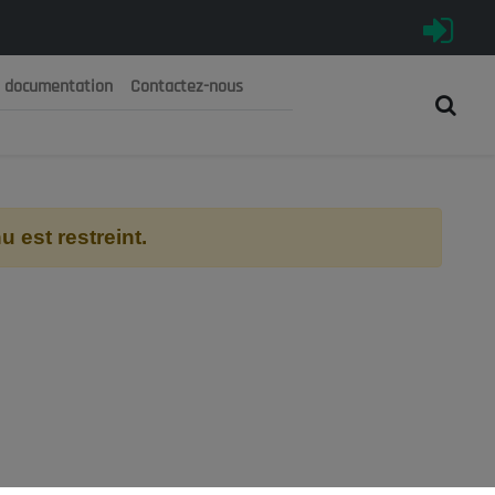
e documentation
Contactez-nous
رية الجزائرية الديمقراطية الشعبية
 الوطني الاقتصادي والاجتماعي والبيئي
 est restreint.