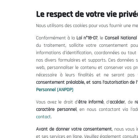
Le respect de votre vie privée
Le CNESE
Inform
Nous utilisons des cookies pour vous fournir une mei
A Propos
Appels d'of
Conformément à la
Loi n°18-07
, le
Conseil Nationa
Le président
Mentions L
du traitement, sollicite votre consentement pou
Organisation
Conditions 
informations d'identification, coordonnées ou tou
Publications
Politique 
nos divers formulaires et supports. Ces données s
Politique d
web, personnaliser le contenu et conserver vos p
nécessaire à leurs finalités et ne seront pa
consentement préalable, et sans l'autorisation de l'
Personnel (ANPDP)
Vous avez le droit d'
être informé
, d'
accéder
, de
re
caractère personnel
, en nous contactant via l'a
contact
.
©
Avant de donner votre consentement
, nous vous i
et ses services en ligne. Veuillez également consult