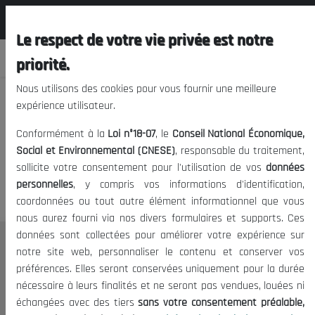
المجلس الوطني الاقتصادي الإجتماعي و
FR
البيئي
Le respect de votre vie privée est notre
priorité.
Nous utilisons des cookies pour vous fournir une meilleure
expérience utilisateur.
Nous vous prions de nous
Conformément à la
Loi n°18-07
, le
Conseil National Économique,
excuser, mais l'accès à ce
Social et Environnemental (CNESE)
, responsable du traitement,
sollicite votre consentement pour l'utilisation de vos
données
contenu est restreint.
personnelles
, y compris vos informations d'identification,
coordonnées ou tout autre élément informationnel que vous
nous aurez fourni via nos divers formulaires et supports. Ces
données sont collectées pour améliorer votre expérience sur
Le CNESE
notre site web, personnaliser le contenu et conserver vos
préférences. Elles seront conservées uniquement pour la durée
A Propos
nécessaire à leurs finalités et ne seront pas vendues, louées ni
Le président
échangées avec des tiers
sans votre consentement préalable,