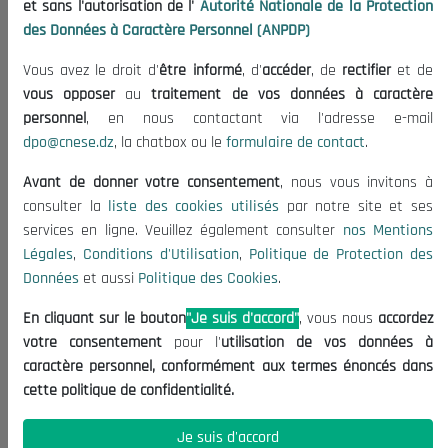
et sans l'autorisation de l'
Autorité Nationale de la Protection
Organisation
des Données à Caractère Personnel (ANPDP)
Publications
Vous avez le droit d'
être informé
, d'
accéder
, de
rectifier
et de
Informations utiles
vous opposer
au
traitement de vos données à caractère
Appels d'offres et Consultations
personnel
, en nous contactant via l'adresse e-mail
dpo@cnese.dz
, la chatbox ou le
formulaire de contact
.
Mentions Légales
Conditions d'Utilisation
Avant de donner votre consentement
, nous vous invitons à
Politique de Protection des Données
consulter la
liste des cookies utilisés
par notre site et ses
services en ligne. Veuillez également consulter
nos Mentions
Politique des Cookies
Légales
,
Conditions d'Utilisation
,
Politique de Protection des
Nous Contacter
Données
et aussi
Politique des Cookies
.
(+213) 021 98 01 00|01|02
En cliquant sur le bouton
"Je suis d'accord"
, vous nous
accordez
contact@cnese.dz
votre consentement
pour l'
utilisation de vos données à
Suggestions ou Initiatives ?
caractère personnel, conformément aux termes énoncés dans
Newsletter
cette politique de confidentialité.
Inscrivez-vous, soyez le premier à découvrir nos
dernières nouvelles.
Je suis d'accord