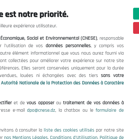
 est notre priorité.
ations utiles
Nous Contacter
lleure expérience utilisateur.
fres et Consultations
(+213) 021 98 01 00|01|0
l Économique, Social et Environnemental (CNESE)
, responsable
contact@cnese.dz
égales
r l'utilisation de vos
données personnelles
, y compris vos
Suggestions ou Initiatives ?
d'Utilisation
t autre élément informationnel que vous nous aurez fourni via
Newsletter
de Protection des Données
ont collectées pour améliorer votre expérience sur notre site
Inscrivez-vous, soyez le premier 
es Cookies
références. Elles seront conservées uniquement pour la durée
nos dernières nouvelles.
s vendues, louées ni échangées avec des tiers
sans votre
Autorité Nationale de la Protection des Données à Caractère
ctifier
et de
vous opposer
au
traitement de vos données à
Suivez-Nous!
dresse e-mail
dpo@cnese.dz
, la chatbox ou le
formulaire de
 2026 Conseil National Économique, Social et Environnemental (CNES
nvitons à consulter la
liste des cookies utilisés
par notre site
er
nos Mentions Légales
,
Conditions d'Utilisation
,
Politique de