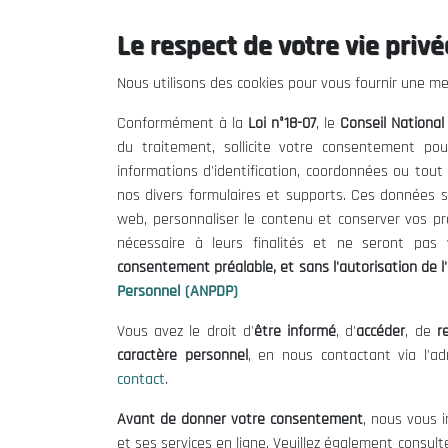
Le respect de votre vie privée
Le CNESE
Inform
Nous utilisons des cookies pour vous fournir une mei
A Propos
Appels d'of
Conformément à la
Loi n°18-07
, le
Conseil Nationa
Le président
Mentions L
du traitement, sollicite votre consentement pou
Organisation
Conditions 
informations d'identification, coordonnées ou tou
Publications
Politique 
nos divers formulaires et supports. Ces données s
Politique d
web, personnaliser le contenu et conserver vos p
nécessaire à leurs finalités et ne seront pa
consentement préalable, et sans l'autorisation de l'
Personnel (ANPDP)
Vous avez le droit d'
être informé
, d'
accéder
, de
re
caractère personnel
, en nous contactant via l'a
contact
.
©
Avant de donner votre consentement
, nous vous i
et ses services en ligne. Veuillez également consult