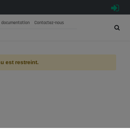
e documentation
Contactez-nous
رية الجزائرية الديمقراطية الشعبية
 الوطني الاقتصادي والاجتماعي والبيئي
 est restreint.