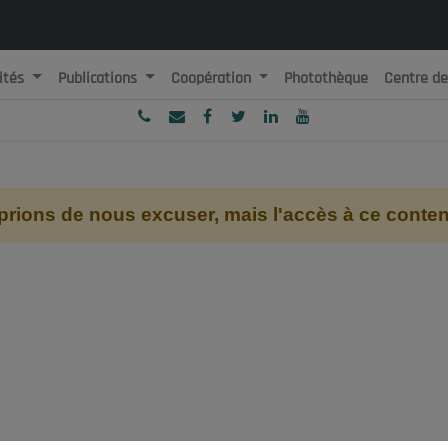
ités
Publications
Coopération
Photothèque
Centre d
ublique Algérienne Démocratique et Populaire
onseil National Economique, Social et Environnemental
ions de nous excuser, mais l'accès à ce contenu