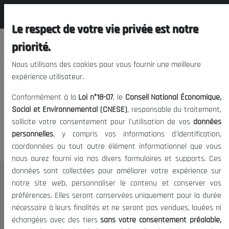
المجلس الوطني الاقتصادي الإجتماعي و
FR
البيئي
Le respect de votre vie privée est notre
priorité.
Nous utilisons des cookies pour vous fournir une meilleure
expérience utilisateur.
Nous vous prions de nous
Conformément à la
Loi n°18-07
, le
Conseil National Économique,
excuser, mais l'accès à ce
Social et Environnemental (CNESE)
, responsable du traitement,
sollicite votre consentement pour l'utilisation de vos
données
contenu est restreint.
personnelles
, y compris vos informations d'identification,
coordonnées ou tout autre élément informationnel que vous
nous aurez fourni via nos divers formulaires et supports. Ces
données sont collectées pour améliorer votre expérience sur
Le CNESE
notre site web, personnaliser le contenu et conserver vos
préférences. Elles seront conservées uniquement pour la durée
A Propos
nécessaire à leurs finalités et ne seront pas vendues, louées ni
Le président
échangées avec des tiers
sans votre consentement préalable,