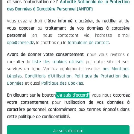
et sans l'autorisation de l'
Autorité Nationale de la Protection
Organisation
des Données à Caractère Personnel (ANPDP)
Publications
Vous avez le droit d'
être informé
, d'
accéder
, de
rectifier
et de
Informations utiles
vous opposer
au
traitement de vos données à caractère
Appels d'offres et Consultations
personnel
, en nous contactant via l'adresse e-mail
dpo@cnese.dz
, la chatbox ou le
formulaire de contact
.
Mentions Légales
Conditions d'Utilisation
Avant de donner votre consentement
, nous vous invitons à
Politique de Protection des Données
consulter la
liste des cookies utilisés
par notre site et ses
services en ligne. Veuillez également consulter
nos Mentions
Politique des Cookies
Légales
,
Conditions d'Utilisation
,
Politique de Protection des
Nous Contacter
Données
et aussi
Politique des Cookies
.
(+213) 021 98 01 00|01|02
En cliquant sur le bouton
"Je suis d'accord"
, vous nous
accordez
contact@cnese.dz
votre consentement
pour l'
utilisation de vos données à
Suggestions ou Initiatives ?
caractère personnel, conformément aux termes énoncés dans
Newsletter
cette politique de confidentialité.
Inscrivez-vous, soyez le premier à découvrir nos
dernières nouvelles.
Je suis d'accord