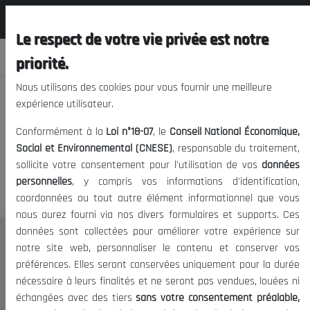
المجلس الوطني الاقتصادي الإجتماعي و
FR
البيئي
Le respect de votre vie privée est notre
priorité.
Nous utilisons des cookies pour vous fournir une meilleure
expérience utilisateur.
Nous vous prions de nous
Conformément à la
Loi n°18-07
, le
Conseil National Économique,
excuser, mais l'accès à ce
Social et Environnemental (CNESE)
, responsable du traitement,
sollicite votre consentement pour l'utilisation de vos
données
contenu est restreint.
personnelles
, y compris vos informations d'identification,
coordonnées ou tout autre élément informationnel que vous
nous aurez fourni via nos divers formulaires et supports. Ces
données sont collectées pour améliorer votre expérience sur
Le CNESE
notre site web, personnaliser le contenu et conserver vos
préférences. Elles seront conservées uniquement pour la durée
A Propos
nécessaire à leurs finalités et ne seront pas vendues, louées ni
Le président
échangées avec des tiers
sans votre consentement préalable,