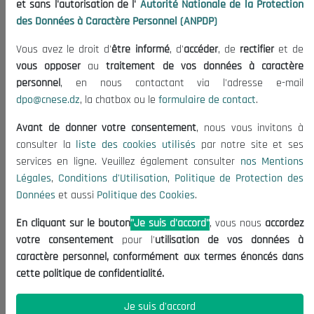
et sans l'autorisation de l'
Autorité Nationale de la Protection
Organisation
des Données à Caractère Personnel (ANPDP)
Publications
Vous avez le droit d'
être informé
, d'
accéder
, de
rectifier
et de
Informations utiles
vous opposer
au
traitement de vos données à caractère
Appels d'offres et Consultations
personnel
, en nous contactant via l'adresse e-mail
dpo@cnese.dz
, la chatbox ou le
formulaire de contact
.
Mentions Légales
Conditions d'Utilisation
Avant de donner votre consentement
, nous vous invitons à
Politique de Protection des Données
consulter la
liste des cookies utilisés
par notre site et ses
services en ligne. Veuillez également consulter
nos Mentions
Politique des Cookies
Légales
,
Conditions d'Utilisation
,
Politique de Protection des
Nous Contacter
Données
et aussi
Politique des Cookies
.
(+213) 021 98 01 00|01|02
En cliquant sur le bouton
"Je suis d'accord"
, vous nous
accordez
contact@cnese.dz
votre consentement
pour l'
utilisation de vos données à
Suggestions ou Initiatives ?
caractère personnel, conformément aux termes énoncés dans
Newsletter
cette politique de confidentialité.
Inscrivez-vous, soyez le premier à découvrir nos
dernières nouvelles.
Je suis d'accord