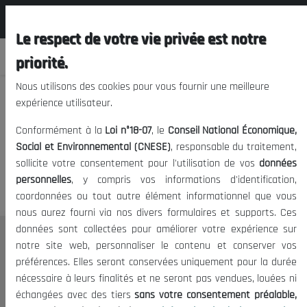
المجلس الوطني الاقتصادي الإجتماعي و
FR
البيئي
Le respect de votre vie privée est notre
priorité.
Nous utilisons des cookies pour vous fournir une meilleure
expérience utilisateur.
Nous vous prions de nous
Conformément à la
Loi n°18-07
, le
Conseil National Économique,
excuser, mais l'accès à ce
Social et Environnemental (CNESE)
, responsable du traitement,
sollicite votre consentement pour l'utilisation de vos
données
contenu est restreint.
personnelles
, y compris vos informations d'identification,
coordonnées ou tout autre élément informationnel que vous
nous aurez fourni via nos divers formulaires et supports. Ces
données sont collectées pour améliorer votre expérience sur
Le CNESE
notre site web, personnaliser le contenu et conserver vos
préférences. Elles seront conservées uniquement pour la durée
A Propos
nécessaire à leurs finalités et ne seront pas vendues, louées ni
Le président
échangées avec des tiers
sans votre consentement préalable,