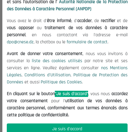
et sans l'autorisation de l'
Autorité Nationale de la Protection
Organisation
des Données à Caractère Personnel (ANPDP)
Publications
Vous avez le droit d'
être informé
, d'
accéder
, de
rectifier
et de
Informations utiles
vous opposer
au
traitement de vos données à caractère
Appels d'offres et Consultations
personnel
, en nous contactant via l'adresse e-mail
dpo@cnese.dz
, la chatbox ou le
formulaire de contact
.
Mentions Légales
Conditions d'Utilisation
Avant de donner votre consentement
, nous vous invitons à
Politique de Protection des Données
consulter la
liste des cookies utilisés
par notre site et ses
services en ligne. Veuillez également consulter
nos Mentions
Politique des Cookies
Légales
,
Conditions d'Utilisation
,
Politique de Protection des
Nous Contacter
Données
et aussi
Politique des Cookies
.
(+213) 021 98 01 00|01|02
En cliquant sur le bouton
"Je suis d'accord"
, vous nous
accordez
contact@cnese.dz
votre consentement
pour l'
utilisation de vos données à
Suggestions ou Initiatives ?
caractère personnel, conformément aux termes énoncés dans
Newsletter
cette politique de confidentialité.
Inscrivez-vous, soyez le premier à découvrir nos
dernières nouvelles.
Je suis d'accord