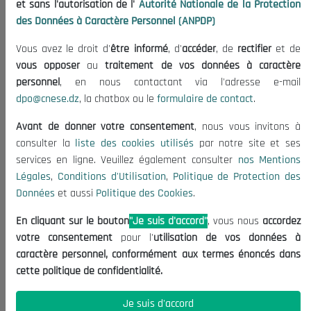
et sans l'autorisation de l'
Autorité Nationale de la Protection
Organisation
des Données à Caractère Personnel (ANPDP)
Publications
Vous avez le droit d'
être informé
, d'
accéder
, de
rectifier
et de
Informations utiles
vous opposer
au
traitement de vos données à caractère
Appels d'offres et Consultations
personnel
, en nous contactant via l'adresse e-mail
dpo@cnese.dz
, la chatbox ou le
formulaire de contact
.
Mentions Légales
Conditions d'Utilisation
Avant de donner votre consentement
, nous vous invitons à
Politique de Protection des Données
consulter la
liste des cookies utilisés
par notre site et ses
services en ligne. Veuillez également consulter
nos Mentions
Politique des Cookies
Légales
,
Conditions d'Utilisation
,
Politique de Protection des
Nous Contacter
Données
et aussi
Politique des Cookies
.
(+213) 021 98 01 00|01|02
En cliquant sur le bouton
"Je suis d'accord"
, vous nous
accordez
contact@cnese.dz
votre consentement
pour l'
utilisation de vos données à
Suggestions ou Initiatives ?
caractère personnel, conformément aux termes énoncés dans
Newsletter
cette politique de confidentialité.
Inscrivez-vous, soyez le premier à découvrir nos
dernières nouvelles.
Je suis d'accord