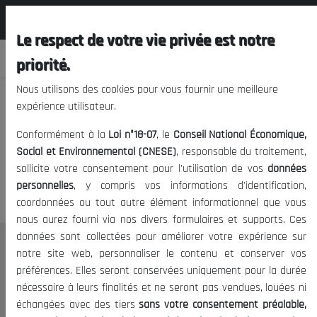
المجلس الوطني الاقتصادي الإجتماعي و
FR
البيئي
Le respect de votre vie privée est notre
priorité.
Nous utilisons des cookies pour vous fournir une meilleure
expérience utilisateur.
Nous vous prions de nous
Conformément à la
Loi n°18-07
, le
Conseil National Économique,
excuser, mais l'accès à ce
Social et Environnemental (CNESE)
, responsable du traitement,
sollicite votre consentement pour l'utilisation de vos
données
contenu est restreint.
personnelles
, y compris vos informations d'identification,
coordonnées ou tout autre élément informationnel que vous
nous aurez fourni via nos divers formulaires et supports. Ces
données sont collectées pour améliorer votre expérience sur
Le CNESE
notre site web, personnaliser le contenu et conserver vos
préférences. Elles seront conservées uniquement pour la durée
A Propos
nécessaire à leurs finalités et ne seront pas vendues, louées ni
Le président
échangées avec des tiers
sans votre consentement préalable,