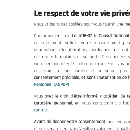
exploitation pour la perturbation de l'approvisionn
Le respect de votre vie privée
Discours du Président
Le programme
Nous utilisons des cookies pour vous fournir une mei
Note conceptuelle
Conformément à la
Loi n°18-07
, le
Conseil Nationa
Biographies
du traitement, sollicite votre consentement pou
informations d'identification, coordonnées ou tou
Avantages de la politique de concurrence po
nos divers formulaires et supports. Ces données s
Contrôle des concentrations : instrument de
web, personnaliser le contenu et conserver vos p
Droit antitrust et droit de la concurrence : l
nécessaire à leurs finalités et ne seront pa
Droit des ententes et de la concurrence dan
consentement préalable, et sans l'autorisation de l'
La concurrence et la lutte contre les monopol
Personnel (ANPDP)
Le rôle de la concurrence dans la promotion 
Vous avez le droit d'
être informé
, d'
accéder
, de
re
L’expérience de l’UE en matière de lutte con
caractère personnel
, en nous contactant via l'a
The Gulf Cooperation Countries competition
contact
.
Avant de donner votre consentement
, nous vous i
et ses services en ligne. Veuillez également consult