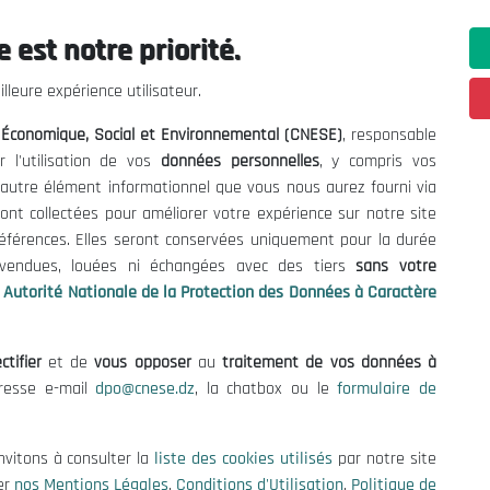
ement du marché national".
 est notre priorité.
lleure expérience utilisateur.
l Économique, Social et Environnemental (CNESE)
, responsable
r l'utilisation de vos
données personnelles
, y compris vos
t autre élément informationnel que vous nous aurez fourni via
ur une économie nationale
ont collectées pour améliorer votre expérience sur notre site
 prévention de la création de monopoles
références. Elles seront conservées uniquement pour la durée
’expérience de la Chine
s vendues, louées ni échangées avec des tiers
sans votre
s les marchés émergents
Autorité Nationale de la Protection des Données à Caractère
es en Algérie : Etat des lieux et perspectives
de la reprise économique
ctifier
et de
vous opposer
au
traitement de vos données à
tre les monopoles
dresse e-mail
dpo@cnese.dz
, la chatbox ou le
formulaire de
 law dynamics
nvitons à consulter la
liste des cookies utilisés
par notre site
er
nos Mentions Légales
,
Conditions d'Utilisation
,
Politique de