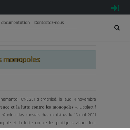
e documentation
Contactez-nous
رية الجزائرية الديمقراطية الشعبية
 الوطني الاقتصادي والاجتماعي والبيئي
es monopoles
onnemental (CNESE) a organisé, le jeudi 4 novembre
𝐚 𝐥𝐮𝐭𝐭𝐞 𝐜𝐨𝐧𝐭𝐫𝐞 𝐥𝐞𝐬 𝐦𝐨𝐧𝐨𝐩𝐨𝐥𝐞𝐬 ». L’objectif
a réunion des conseils des ministres le 16 mai 2021
nopole et la lutte contre les pratiques visant leur