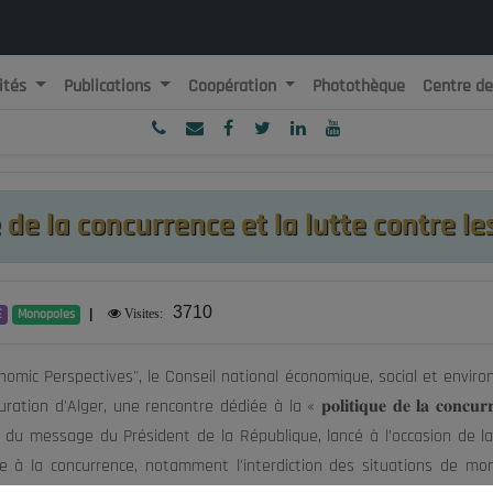
ités
Publications
Coopération
Photothèque
Centre d
ublique Algérienne Démocratique et Populaire
onseil National Economique, Social et Environnemental
e de la concurrence et la lutte contre l
3710
E
Monopoles
|
Visites:
nomic Perspectives", le Conseil national économique, social et envir
r, une rencontre dédiée à la « 𝐩𝐨𝐥𝐢𝐭𝐢𝐪𝐮𝐞 𝐝𝐞 𝐥𝐚 𝐜𝐨𝐧𝐜𝐮𝐫𝐫𝐞𝐧𝐜𝐞 𝐞𝐭 𝐥
gne du message du Président de la République, lancé à l’occasion de l
tive à la concurrence, notamment l'interdiction des situations de mo