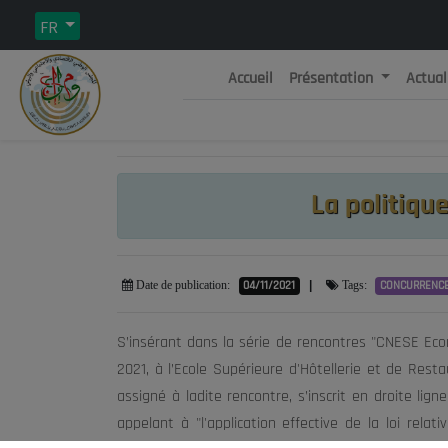
FR
Accueil
Présentation
Actual
Rép
C
La politiqu
04/11/2021
|
CONCURRENC
Date de publication:
Tags:
S’insérant dans la série de rencontres "CNESE Eco
2021, à l’Ecole Supérieure d'Hôtellerie et de Restauration d'Alge
assigné à ladite rencontre, s’inscrit en droite li
appelant à "l'application effective de la loi rela