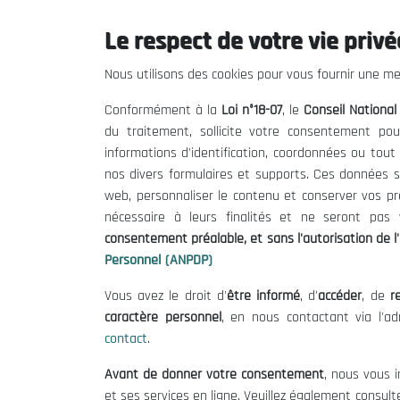
Le respect de votre vie privée
Nous utilisons des cookies pour vous fournir une mei
Le CNESE
Inform
Conformément à la
Loi n°18-07
, le
Conseil Nationa
du traitement, sollicite votre consentement pou
A Propos
Appels d'of
informations d'identification, coordonnées ou tou
Le président
Mentions L
nos divers formulaires et supports. Ces données s
Organisation
Conditions 
web, personnaliser le contenu et conserver vos p
Publications
Politique 
nécessaire à leurs finalités et ne seront pa
Politique d
consentement préalable, et sans l'autorisation de l'
Personnel (ANPDP)
Vous avez le droit d'
être informé
, d'
accéder
, de
re
caractère personnel
, en nous contactant via l'a
contact
.
Avant de donner votre consentement
, nous vous i
et ses services en ligne. Veuillez également consult