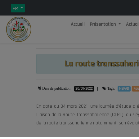
FR
Accueil
Présentation
Actual
Rép
C
La route transsahar
20/01/2022
|
NEPAD
Rou
Date de publication:
Tags:
En date du 04 mars 2021, une journée d’étude a é
Liaison de la Route Transsaharienne (CLRT), au siè
de la route transsaharienne notamment, son évolut