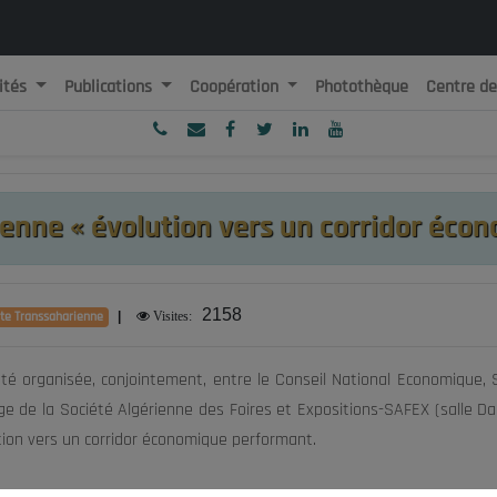
ités
Publications
Coopération
Photothèque
Centre d
ublique Algérienne Démocratique et Populaire
onseil National Economique, Social et Environnemental
ienne « évolution vers un corridor éco
2158
te Transsaharienne
|
Visites:
té organisée, conjointement, entre le Conseil National Economique, 
ge de la Société Algérienne des Foires et Expositions-SAFEX (salle Dar
ion vers un corridor économique performant.