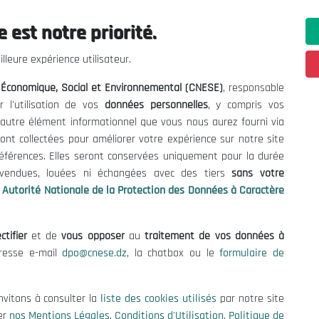
 est notre priorité.
lleure expérience utilisateur.
ations utiles
Nous Contacter
l Économique, Social et Environnemental (CNESE)
, responsable
r l'utilisation de vos
données personnelles
, y compris vos
fres et Consultations
(+213) 021 98 01 00|01|0
t autre élément informationnel que vous nous aurez fourni via
contact@cnese.dz
égales
ont collectées pour améliorer votre expérience sur notre site
Suggestions ou Initiatives ?
d'Utilisation
références. Elles seront conservées uniquement pour la durée
Newsletter
de Protection des Données
s vendues, louées ni échangées avec des tiers
sans votre
Inscrivez-vous, soyez le premier 
es Cookies
Autorité Nationale de la Protection des Données à Caractère
nos dernières nouvelles.
ctifier
et de
vous opposer
au
traitement de vos données à
dresse e-mail
dpo@cnese.dz
, la chatbox ou le
formulaire de
Suivez-Nous!
nvitons à consulter la
liste des cookies utilisés
par notre site
er
nos Mentions Légales
,
Conditions d'Utilisation
,
Politique de