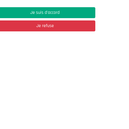
Je suis d'accord
Je refuse
Adresse
03, Rue Hassane Ibn Naamane Les Vergers
2
Bir Mourad Rais
à découvrir
S'inscrire