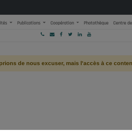
ités
Publications
Coopération
Photothèque
Centre d
ublique Algérienne Démocratique et Populaire
onseil National Economique, Social et Environnemental
ions de nous excuser, mais l'accès à ce contenu