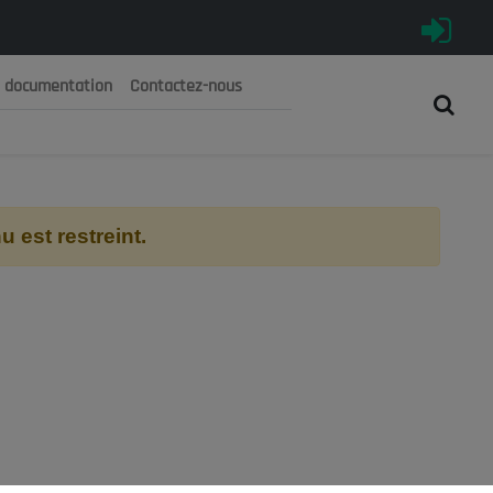
e documentation
Contactez-nous
الجمهورية الجزائرية الديمقراطية ا
المجلس الوطني الاقتصادي والاجتماعي و
 est restreint.