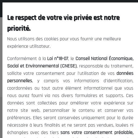
المجلس الوطني الاقتصادي الإجتماعي و
FR
البيئي
Le respect de votre vie privée est notre
priorité.
Nous utilisons des cookies pour vous fournir une meilleure
expérience utilisateur.
Nous vous prions de nous
Conformément à la
Loi n°18-07
, le
Conseil National Économique,
excuser, mais l'accès à ce
Social et Environnemental (CNESE)
, responsable du traitement,
sollicite votre consentement pour l'utilisation de vos
données
contenu est restreint.
personnelles
, y compris vos informations d'identification,
coordonnées ou tout autre élément informationnel que vous
nous aurez fourni via nos divers formulaires et supports. Ces
données sont collectées pour améliorer votre expérience sur
Le CNESE
notre site web, personnaliser le contenu et conserver vos
préférences. Elles seront conservées uniquement pour la durée
A Propos
nécessaire à leurs finalités et ne seront pas vendues, louées ni
Le président
échangées avec des tiers
sans votre consentement préalable,