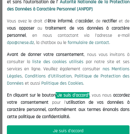
et sans l'autorisation de l'
Autorité Nationale de la Protection
Organisation
des Données à Caractère Personnel (ANPDP)
Publications
Vous avez le droit d'
être informé
, d'
accéder
, de
rectifier
et de
Informations utiles
vous opposer
au
traitement de vos données à caractère
Appels d'offres et Consultations
personnel
, en nous contactant via l'adresse e-mail
dpo@cnese.dz
, la chatbox ou le
formulaire de contact
.
Mentions Légales
Conditions d'Utilisation
Avant de donner votre consentement
, nous vous invitons à
Politique de Protection des Données
consulter la
liste des cookies utilisés
par notre site et ses
services en ligne. Veuillez également consulter
nos Mentions
Politique des Cookies
Légales
,
Conditions d'Utilisation
,
Politique de Protection des
Nous Contacter
Données
et aussi
Politique des Cookies
.
(+213) 021 98 01 00|01|02
En cliquant sur le bouton
"Je suis d'accord"
, vous nous
accordez
contact@cnese.dz
votre consentement
pour l'
utilisation de vos données à
Suggestions ou Initiatives ?
caractère personnel, conformément aux termes énoncés dans
Newsletter
cette politique de confidentialité.
Inscrivez-vous, soyez le premier à découvrir nos
dernières nouvelles.
Je suis d'accord