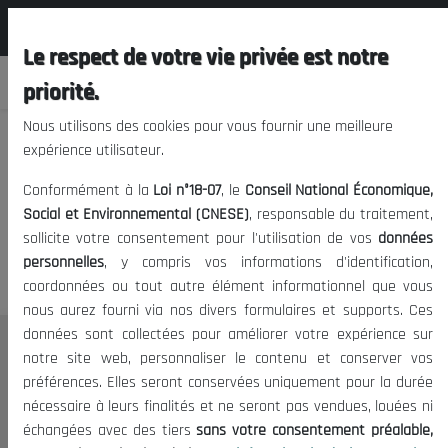
المجلس الوطني الاقتصادي الإجتماعي و
FR
البيئي
Le respect de votre vie privée est notre
priorité.
Nous utilisons des cookies pour vous fournir une meilleure
expérience utilisateur.
Nous vous prions de nous
Conformément à la
Loi n°18-07
, le
Conseil National Économique,
excuser, mais l'accès à ce
Social et Environnemental (CNESE)
, responsable du traitement,
sollicite votre consentement pour l'utilisation de vos
données
contenu est restreint.
personnelles
, y compris vos informations d'identification,
coordonnées ou tout autre élément informationnel que vous
nous aurez fourni via nos divers formulaires et supports. Ces
données sont collectées pour améliorer votre expérience sur
Le CNESE
notre site web, personnaliser le contenu et conserver vos
préférences. Elles seront conservées uniquement pour la durée
A Propos
nécessaire à leurs finalités et ne seront pas vendues, louées ni
Le président
échangées avec des tiers
sans votre consentement préalable,