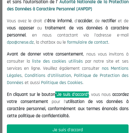
et sans l'autorisation de l'
Autorité Nationale de la Protection
Organisation
des Données à Caractère Personnel (ANPDP)
Publications
Vous avez le droit d'
être informé
, d'
accéder
, de
rectifier
et de
Informations utiles
vous opposer
au
traitement de vos données à caractère
Appels d'offres et Consultations
personnel
, en nous contactant via l'adresse e-mail
dpo@cnese.dz
, la chatbox ou le
formulaire de contact
.
Mentions Légales
Conditions d'Utilisation
Avant de donner votre consentement
, nous vous invitons à
Politique de Protection des Données
consulter la
liste des cookies utilisés
par notre site et ses
services en ligne. Veuillez également consulter
nos Mentions
Politique des Cookies
Légales
,
Conditions d'Utilisation
,
Politique de Protection des
Nous Contacter
Données
et aussi
Politique des Cookies
.
(+213) 021 98 01 00|01|02
En cliquant sur le bouton
"Je suis d'accord"
, vous nous
accordez
contact@cnese.dz
votre consentement
pour l'
utilisation de vos données à
Suggestions ou Initiatives ?
caractère personnel, conformément aux termes énoncés dans
Newsletter
cette politique de confidentialité.
Inscrivez-vous, soyez le premier à découvrir nos
dernières nouvelles.
Je suis d'accord