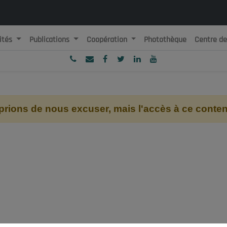
ités
Publications
Coopération
Photothèque
Centre d
ublique Algérienne Démocratique et Populaire
onseil National Economique, Social et Environnemental
ions de nous excuser, mais l'accès à ce contenu