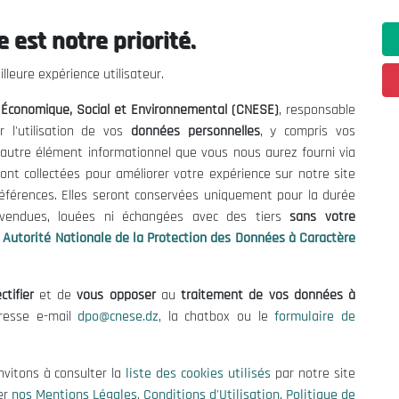
 est notre priorité.
ations utiles
Nous Contacter
lleure expérience utilisateur.
fres et Consultations
(+213) 021 98 01 00|01|0
l Économique, Social et Environnemental (CNESE)
, responsable
contact@cnese.dz
égales
r l'utilisation de vos
données personnelles
, y compris vos
Suggestions ou Initiatives ?
d'Utilisation
t autre élément informationnel que vous nous aurez fourni via
Newsletter
de Protection des Données
ont collectées pour améliorer votre expérience sur notre site
Inscrivez-vous, soyez le premier 
es Cookies
références. Elles seront conservées uniquement pour la durée
nos dernières nouvelles.
s vendues, louées ni échangées avec des tiers
sans votre
Autorité Nationale de la Protection des Données à Caractère
ctifier
et de
vous opposer
au
traitement de vos données à
Suivez-Nous!
dresse e-mail
dpo@cnese.dz
, la chatbox ou le
formulaire de
 2026 Conseil National Économique, Social et Environnemental (CNES
nvitons à consulter la
liste des cookies utilisés
par notre site
er
nos Mentions Légales
,
Conditions d'Utilisation
,
Politique de