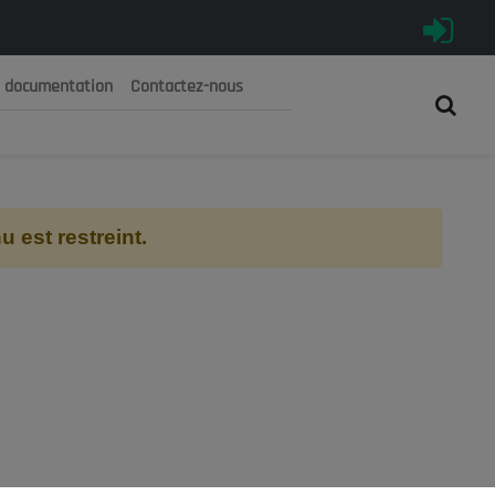
e documentation
Contactez-nous
رية الجزائرية الديمقراطية الشعبية
 الوطني الاقتصادي والاجتماعي والبيئي
 est restreint.