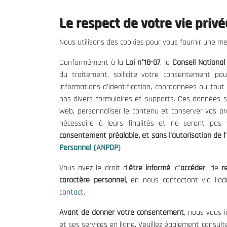
Le respect de votre vie privée
Le CNESE
Inform
Nous utilisons des cookies pour vous fournir une mei
A Propos
Appels d'of
Conformément à la
Loi n°18-07
, le
Conseil Nationa
Le président
Mentions L
du traitement, sollicite votre consentement pou
Organisation
Conditions 
informations d'identification, coordonnées ou tou
Publications
Politique 
nos divers formulaires et supports. Ces données s
Politique d
web, personnaliser le contenu et conserver vos p
nécessaire à leurs finalités et ne seront pa
consentement préalable, et sans l'autorisation de l'
Personnel (ANPDP)
Vous avez le droit d'
être informé
, d'
accéder
, de
re
caractère personnel
, en nous contactant via l'a
contact
.
©
Avant de donner votre consentement
, nous vous i
et ses services en ligne. Veuillez également consult