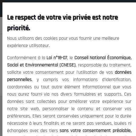
المجلس الوطني الاقتصادي الإجتماعي و
FR
البيئي
Le respect de votre vie privée est notre
priorité.
Nous utilisons des cookies pour vous fournir une meilleure
expérience utilisateur.
Nous vous prions de nous
Conformément à la
Loi n°18-07
, le
Conseil National Économique,
excuser, mais l'accès à ce
Social et Environnemental (CNESE)
, responsable du traitement,
sollicite votre consentement pour l'utilisation de vos
données
contenu est restreint.
personnelles
, y compris vos informations d'identification,
coordonnées ou tout autre élément informationnel que vous
nous aurez fourni via nos divers formulaires et supports. Ces
données sont collectées pour améliorer votre expérience sur
Le CNESE
notre site web, personnaliser le contenu et conserver vos
préférences. Elles seront conservées uniquement pour la durée
A Propos
nécessaire à leurs finalités et ne seront pas vendues, louées ni
Le président
échangées avec des tiers
sans votre consentement préalable,