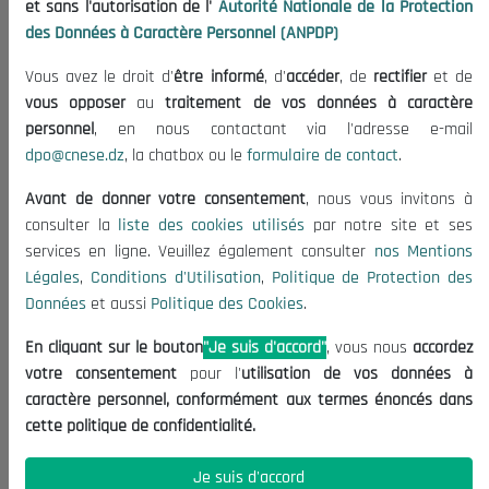
et sans l'autorisation de l'
Autorité Nationale de la Protection
Organisation
des Données à Caractère Personnel (ANPDP)
Publications
Vous avez le droit d'
être informé
, d'
accéder
, de
rectifier
et de
Informations utiles
vous opposer
au
traitement de vos données à caractère
Appels d'offres et Consultations
personnel
, en nous contactant via l'adresse e-mail
dpo@cnese.dz
, la chatbox ou le
formulaire de contact
.
Mentions Légales
Conditions d'Utilisation
Avant de donner votre consentement
, nous vous invitons à
Politique de Protection des Données
consulter la
liste des cookies utilisés
par notre site et ses
services en ligne. Veuillez également consulter
nos Mentions
Politique des Cookies
Légales
,
Conditions d'Utilisation
,
Politique de Protection des
Nous Contacter
Données
et aussi
Politique des Cookies
.
(+213) 021 98 01 00|01|02
En cliquant sur le bouton
"Je suis d'accord"
, vous nous
accordez
contact@cnese.dz
votre consentement
pour l'
utilisation de vos données à
Suggestions ou Initiatives ?
caractère personnel, conformément aux termes énoncés dans
Newsletter
cette politique de confidentialité.
Inscrivez-vous, soyez le premier à découvrir nos
dernières nouvelles.
Je suis d'accord