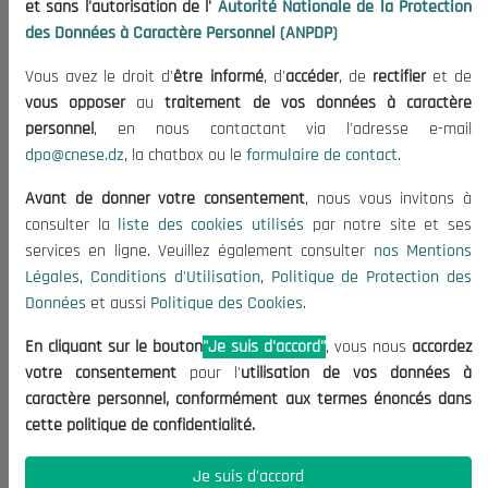
et sans l'autorisation de l'
Autorité Nationale de la Protection
Organisation
des Données à Caractère Personnel (ANPDP)
Publications
Vous avez le droit d'
être informé
, d'
accéder
, de
rectifier
et de
Informations utiles
vous opposer
au
traitement de vos données à caractère
Appels d'offres et Consultations
personnel
, en nous contactant via l'adresse e-mail
dpo@cnese.dz
, la chatbox ou le
formulaire de contact
.
Mentions Légales
Conditions d'Utilisation
Avant de donner votre consentement
, nous vous invitons à
Politique de Protection des Données
consulter la
liste des cookies utilisés
par notre site et ses
services en ligne. Veuillez également consulter
nos Mentions
Politique des Cookies
Légales
,
Conditions d'Utilisation
,
Politique de Protection des
Nous Contacter
Données
et aussi
Politique des Cookies
.
(+213) 021 98 01 00|01|02
En cliquant sur le bouton
"Je suis d'accord"
, vous nous
accordez
contact@cnese.dz
votre consentement
pour l'
utilisation de vos données à
Suggestions ou Initiatives ?
caractère personnel, conformément aux termes énoncés dans
Newsletter
cette politique de confidentialité.
Inscrivez-vous, soyez le premier à découvrir nos
dernières nouvelles.
Je suis d'accord