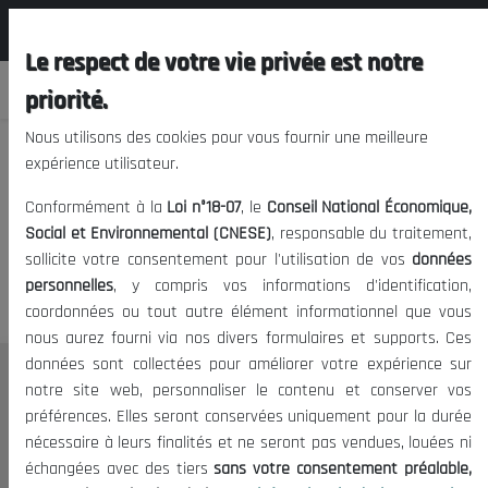
المجلس الوطني الاقتصادي الإجتماعي و
FR
البيئي
Le respect de votre vie privée est notre
priorité.
Nous utilisons des cookies pour vous fournir une meilleure
expérience utilisateur.
Nous vous prions de nous
Conformément à la
Loi n°18-07
, le
Conseil National Économique,
excuser, mais l'accès à ce
Social et Environnemental (CNESE)
, responsable du traitement,
sollicite votre consentement pour l'utilisation de vos
données
contenu est restreint.
personnelles
, y compris vos informations d'identification,
coordonnées ou tout autre élément informationnel que vous
nous aurez fourni via nos divers formulaires et supports. Ces
données sont collectées pour améliorer votre expérience sur
Le CNESE
notre site web, personnaliser le contenu et conserver vos
préférences. Elles seront conservées uniquement pour la durée
A Propos
nécessaire à leurs finalités et ne seront pas vendues, louées ni
Le président
échangées avec des tiers
sans votre consentement préalable,