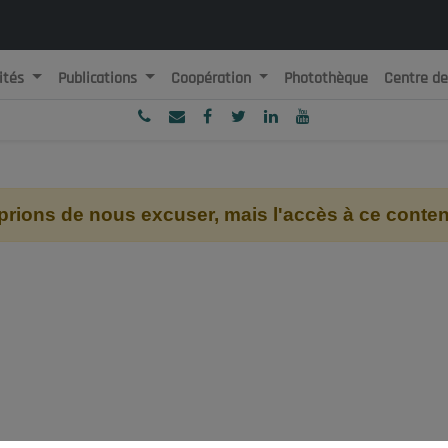
ités
Publications
Coopération
Photothèque
Centre d
ublique Algérienne Démocratique et Populaire
onseil National Economique, Social et Environnemental
ions de nous excuser, mais l'accès à ce contenu