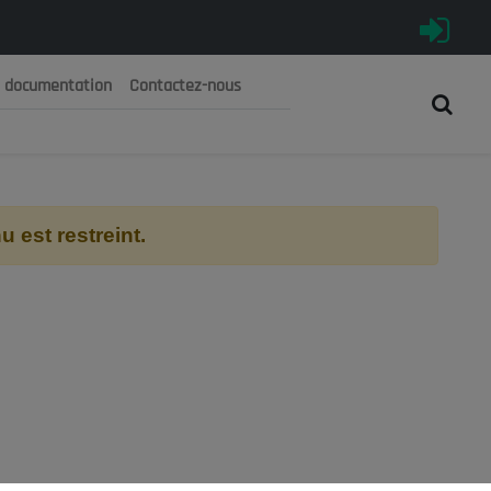
e documentation
Contactez-nous
رية الجزائرية الديمقراطية الشعبية
 الوطني الاقتصادي والاجتماعي والبيئي
 est restreint.