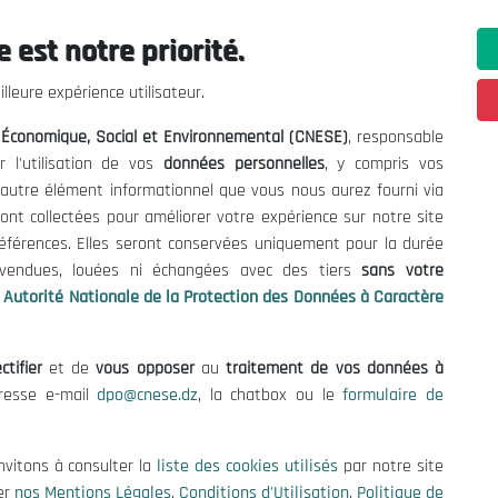
 est notre priorité.
ations utiles
Nous Contacter
lleure expérience utilisateur.
fres et Consultations
(+213) 021 98 01 00|01|0
l Économique, Social et Environnemental (CNESE)
, responsable
contact@cnese.dz
égales
r l'utilisation de vos
données personnelles
, y compris vos
Suggestions ou Initiatives ?
d'Utilisation
t autre élément informationnel que vous nous aurez fourni via
Newsletter
de Protection des Données
ont collectées pour améliorer votre expérience sur notre site
Inscrivez-vous, soyez le premier 
es Cookies
références. Elles seront conservées uniquement pour la durée
nos dernières nouvelles.
s vendues, louées ni échangées avec des tiers
sans votre
Autorité Nationale de la Protection des Données à Caractère
ctifier
et de
vous opposer
au
traitement de vos données à
Suivez-Nous!
dresse e-mail
dpo@cnese.dz
, la chatbox ou le
formulaire de
 2026 Conseil National Économique, Social et Environnemental (CNES
nvitons à consulter la
liste des cookies utilisés
par notre site
er
nos Mentions Légales
,
Conditions d'Utilisation
,
Politique de