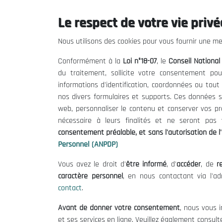
Le respect de votre vie privée
Le CNESE
Inform
Nous utilisons des cookies pour vous fournir une mei
A Propos
Appels d'of
Conformément à la
Loi n°18-07
, le
Conseil Nationa
Le président
Mentions L
du traitement, sollicite votre consentement pou
Organisation
Conditions 
informations d'identification, coordonnées ou tou
Publications
Politique 
nos divers formulaires et supports. Ces données s
Politique d
web, personnaliser le contenu et conserver vos p
nécessaire à leurs finalités et ne seront pa
consentement préalable, et sans l'autorisation de l'
Personnel (ANPDP)
Vous avez le droit d'
être informé
, d'
accéder
, de
re
caractère personnel
, en nous contactant via l'a
contact
.
©
Avant de donner votre consentement
, nous vous i
et ses services en ligne. Veuillez également consult