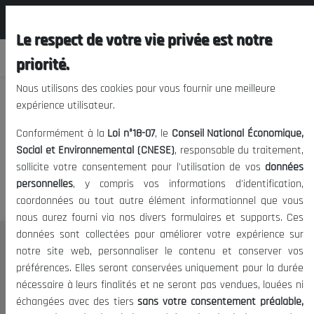
المجلس الوطني الاقتصادي الإجتماعي و
FR
البيئي
Le respect de votre vie privée est notre
priorité.
Nous utilisons des cookies pour vous fournir une meilleure
expérience utilisateur.
Nous vous prions de nous
Conformément à la
Loi n°18-07
, le
Conseil National Économique,
excuser, mais l'accès à ce
Social et Environnemental (CNESE)
, responsable du traitement,
sollicite votre consentement pour l'utilisation de vos
données
contenu est restreint.
personnelles
, y compris vos informations d'identification,
coordonnées ou tout autre élément informationnel que vous
nous aurez fourni via nos divers formulaires et supports. Ces
données sont collectées pour améliorer votre expérience sur
Le CNESE
notre site web, personnaliser le contenu et conserver vos
préférences. Elles seront conservées uniquement pour la durée
A Propos
nécessaire à leurs finalités et ne seront pas vendues, louées ni
Le président
échangées avec des tiers
sans votre consentement préalable,