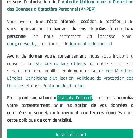
et sans l'autorisation de l'
Autorité Nationale de la Protection
Organisation
des Données à Caractère Personnel (ANPDP)
Publications
Vous avez le droit d'
être informé
, d'
accéder
, de
rectifier
et de
Informations utiles
vous opposer
au
traitement de vos données à caractère
Appels d'offres et Consultations
personnel
, en nous contactant via l'adresse e-mail
dpo@cnese.dz
, la chatbox ou le
formulaire de contact
.
Mentions Légales
Conditions d'Utilisation
Avant de donner votre consentement
, nous vous invitons à
Politique de Protection des Données
consulter la
liste des cookies utilisés
par notre site et ses
services en ligne. Veuillez également consulter
nos Mentions
Politique des Cookies
Légales
,
Conditions d'Utilisation
,
Politique de Protection des
Nous Contacter
Données
et aussi
Politique des Cookies
.
(+213) 021 98 01 00|01|02
En cliquant sur le bouton
"Je suis d'accord"
, vous nous
accordez
contact@cnese.dz
votre consentement
pour l'
utilisation de vos données à
Suggestions ou Initiatives ?
caractère personnel, conformément aux termes énoncés dans
Newsletter
cette politique de confidentialité.
Inscrivez-vous, soyez le premier à découvrir nos
dernières nouvelles.
Je suis d'accord