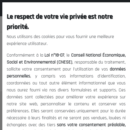
المجلس الوطني الاقتصادي الإجتماعي و
FR
البيئي
Le respect de votre vie privée est notre
priorité.
Nous utilisons des cookies pour vous fournir une meilleure
expérience utilisateur.
Nous vous prions de nous
Conformément à la
Loi n°18-07
, le
Conseil National Économique,
excuser, mais l'accès à ce
Social et Environnemental (CNESE)
, responsable du traitement,
sollicite votre consentement pour l'utilisation de vos
données
contenu est restreint.
personnelles
, y compris vos informations d'identification,
coordonnées ou tout autre élément informationnel que vous
nous aurez fourni via nos divers formulaires et supports. Ces
données sont collectées pour améliorer votre expérience sur
Le CNESE
notre site web, personnaliser le contenu et conserver vos
préférences. Elles seront conservées uniquement pour la durée
A Propos
nécessaire à leurs finalités et ne seront pas vendues, louées ni
Le président
échangées avec des tiers
sans votre consentement préalable,