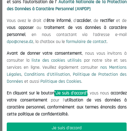
et sans l'autorisation de l'
Autorité Nationale de la Protection
Organisation
des Données à Caractère Personnel (ANPDP)
Publications
Vous avez le droit d'
être informé
, d'
accéder
, de
rectifier
et de
Informations utiles
vous opposer
au
traitement de vos données à caractère
Appels d'offres et Consultations
personnel
, en nous contactant via l'adresse e-mail
dpo@cnese.dz
, la chatbox ou le
formulaire de contact
.
Mentions Légales
Conditions d'Utilisation
Avant de donner votre consentement
, nous vous invitons à
Politique de Protection des Données
consulter la
liste des cookies utilisés
par notre site et ses
services en ligne. Veuillez également consulter
nos Mentions
Politique des Cookies
Légales
,
Conditions d'Utilisation
,
Politique de Protection des
Nous Contacter
Données
et aussi
Politique des Cookies
.
(+213) 021 98 01 00|01|02
En cliquant sur le bouton
"Je suis d'accord"
, vous nous
accordez
contact@cnese.dz
votre consentement
pour l'
utilisation de vos données à
Suggestions ou Initiatives ?
caractère personnel, conformément aux termes énoncés dans
Newsletter
cette politique de confidentialité.
Inscrivez-vous, soyez le premier à découvrir nos
dernières nouvelles.
Je suis d'accord