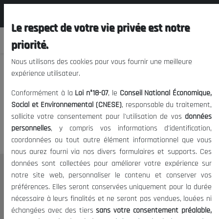
المجلس الوطني الاقتصادي الإجتماعي و
FR
البيئي
Le respect de votre vie privée est notre
priorité.
Nous utilisons des cookies pour vous fournir une meilleure
expérience utilisateur.
Nous vous prions de nous
Conformément à la
Loi n°18-07
, le
Conseil National Économique,
excuser, mais l'accès à ce
Social et Environnemental (CNESE)
, responsable du traitement,
sollicite votre consentement pour l'utilisation de vos
données
contenu est restreint.
personnelles
, y compris vos informations d'identification,
coordonnées ou tout autre élément informationnel que vous
nous aurez fourni via nos divers formulaires et supports. Ces
données sont collectées pour améliorer votre expérience sur
Le CNESE
notre site web, personnaliser le contenu et conserver vos
préférences. Elles seront conservées uniquement pour la durée
A Propos
nécessaire à leurs finalités et ne seront pas vendues, louées ni
Le président
échangées avec des tiers
sans votre consentement préalable,