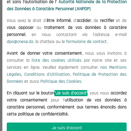
et sans l'autorisation de l'
Autorité Nationale de la Protection
Organisation
des Données à Caractère Personnel (ANPDP)
Publications
Vous avez le droit d'
être informé
, d'
accéder
, de
rectifier
et de
Informations utiles
vous opposer
au
traitement de vos données à caractère
Appels d'offres et Consultations
personnel
, en nous contactant via l'adresse e-mail
dpo@cnese.dz
, la chatbox ou le
formulaire de contact
.
Mentions Légales
Conditions d'Utilisation
Avant de donner votre consentement
, nous vous invitons à
Politique de Protection des Données
consulter la
liste des cookies utilisés
par notre site et ses
services en ligne. Veuillez également consulter
nos Mentions
Politique des Cookies
Légales
,
Conditions d'Utilisation
,
Politique de Protection des
Nous Contacter
Données
et aussi
Politique des Cookies
.
(+213) 021 98 01 00|01|02
En cliquant sur le bouton
"Je suis d'accord"
, vous nous
accordez
contact@cnese.dz
votre consentement
pour l'
utilisation de vos données à
Suggestions ou Initiatives ?
caractère personnel, conformément aux termes énoncés dans
Newsletter
cette politique de confidentialité.
Inscrivez-vous, soyez le premier à découvrir nos
dernières nouvelles.
Je suis d'accord