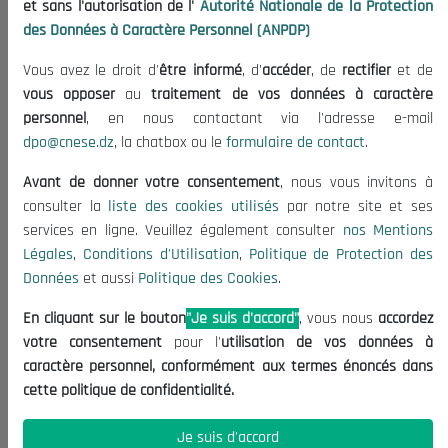
et sans l'autorisation de l'
Autorité Nationale de la Protection
Organisation
des Données à Caractère Personnel (ANPDP)
Publications
Vous avez le droit d'
être informé
, d'
accéder
, de
rectifier
et de
Informations utiles
vous opposer
au
traitement de vos données à caractère
Appels d'offres et Consultations
personnel
, en nous contactant via l'adresse e-mail
dpo@cnese.dz
, la chatbox ou le
formulaire de contact
.
Mentions Légales
Conditions d'Utilisation
Avant de donner votre consentement
, nous vous invitons à
Politique de Protection des Données
consulter la
liste des cookies utilisés
par notre site et ses
services en ligne. Veuillez également consulter
nos Mentions
Politique des Cookies
Légales
,
Conditions d'Utilisation
,
Politique de Protection des
Nous Contacter
Données
et aussi
Politique des Cookies
.
(+213) 021 98 01 00|01|02
En cliquant sur le bouton
"Je suis d'accord"
, vous nous
accordez
contact@cnese.dz
votre consentement
pour l'
utilisation de vos données à
Suggestions ou Initiatives ?
caractère personnel, conformément aux termes énoncés dans
Newsletter
cette politique de confidentialité.
Inscrivez-vous, soyez le premier à découvrir nos
dernières nouvelles.
Je suis d'accord