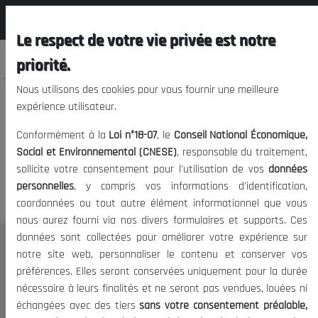
المجلس الوطني الاقتصادي الإجتماعي و
FR
البيئي
Le respect de votre vie privée est notre
priorité.
Nous utilisons des cookies pour vous fournir une meilleure
expérience utilisateur.
Nous vous prions de nous
Conformément à la
Loi n°18-07
, le
Conseil National Économique,
excuser, mais l'accès à ce
Social et Environnemental (CNESE)
, responsable du traitement,
sollicite votre consentement pour l'utilisation de vos
données
contenu est restreint.
personnelles
, y compris vos informations d'identification,
coordonnées ou tout autre élément informationnel que vous
nous aurez fourni via nos divers formulaires et supports. Ces
données sont collectées pour améliorer votre expérience sur
Le CNESE
notre site web, personnaliser le contenu et conserver vos
préférences. Elles seront conservées uniquement pour la durée
A Propos
nécessaire à leurs finalités et ne seront pas vendues, louées ni
Le président
échangées avec des tiers
sans votre consentement préalable,