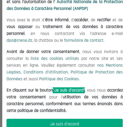
et sans l'autorisation de l'
Autorité Nationale de la Protection
Organisation
des Données à Caractère Personnel (ANPDP)
Publications
Vous avez le droit d'
être informé
, d'
accéder
, de
rectifier
et de
Informations utiles
vous opposer
au
traitement de vos données à caractère
Appels d'offres et Consultations
personnel
, en nous contactant via l'adresse e-mail
dpo@cnese.dz
, la chatbox ou le
formulaire de contact
.
Mentions Légales
Conditions d'Utilisation
Avant de donner votre consentement
, nous vous invitons à
Politique de Protection des Données
consulter la
liste des cookies utilisés
par notre site et ses
services en ligne. Veuillez également consulter
nos Mentions
Politique des Cookies
Légales
,
Conditions d'Utilisation
,
Politique de Protection des
Nous Contacter
Données
et aussi
Politique des Cookies
.
(+213) 021 98 01 00|01|02
En cliquant sur le bouton
"Je suis d'accord"
, vous nous
accordez
contact@cnese.dz
votre consentement
pour l'
utilisation de vos données à
Suggestions ou Initiatives ?
caractère personnel, conformément aux termes énoncés dans
Newsletter
cette politique de confidentialité.
Inscrivez-vous, soyez le premier à découvrir nos
dernières nouvelles.
Je suis d'accord