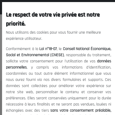
المجلس الوطني الاقتصادي الإجتماعي و
FR
البيئي
Le respect de votre vie privée est notre
priorité.
Nous utilisons des cookies pour vous fournir une meilleure
expérience utilisateur.
Nous vous prions de nous
Conformément à la
Loi n°18-07
, le
Conseil National Économique,
excuser, mais l'accès à ce
Social et Environnemental (CNESE)
, responsable du traitement,
sollicite votre consentement pour l'utilisation de vos
données
contenu est restreint.
personnelles
, y compris vos informations d'identification,
coordonnées ou tout autre élément informationnel que vous
nous aurez fourni via nos divers formulaires et supports. Ces
données sont collectées pour améliorer votre expérience sur
Le CNESE
notre site web, personnaliser le contenu et conserver vos
préférences. Elles seront conservées uniquement pour la durée
A Propos
nécessaire à leurs finalités et ne seront pas vendues, louées ni
Le président
échangées avec des tiers
sans votre consentement préalable,