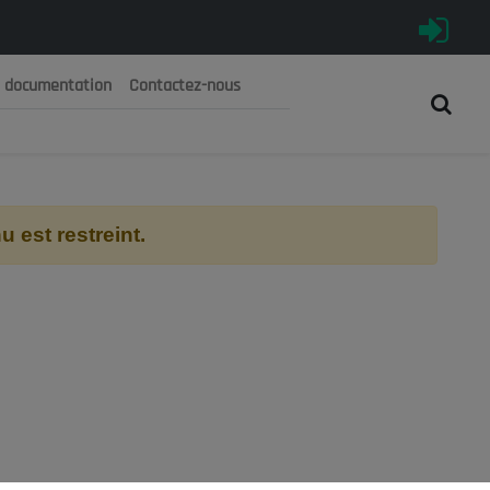
e documentation
Contactez-nous
رية الجزائرية الديمقراطية الشعبية
 الوطني الاقتصادي والاجتماعي والبيئي
 est restreint.