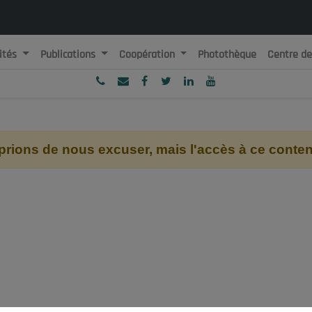
ités
Publications
Coopération
Photothèque
Centre d
ublique Algérienne Démocratique et Populaire
onseil National Economique, Social et Environnemental
ions de nous excuser, mais l'accès à ce contenu