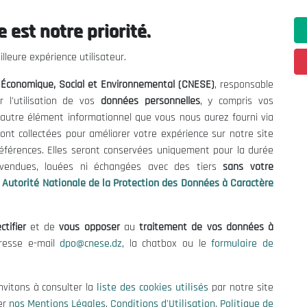
 est notre priorité.
ations utiles
Nous Contacter
lleure expérience utilisateur.
fres et Consultations
(+213) 021 98 01 00|01|0
l Économique, Social et Environnemental (CNESE)
, responsable
contact@cnese.dz
égales
r l'utilisation de vos
données personnelles
, y compris vos
Suggestions ou Initiatives ?
d'Utilisation
t autre élément informationnel que vous nous aurez fourni via
Newsletter
de Protection des Données
ont collectées pour améliorer votre expérience sur notre site
Inscrivez-vous, soyez le premier 
es Cookies
références. Elles seront conservées uniquement pour la durée
nos dernières nouvelles.
s vendues, louées ni échangées avec des tiers
sans votre
Autorité Nationale de la Protection des Données à Caractère
ctifier
et de
vous opposer
au
traitement de vos données à
Suivez-Nous!
dresse e-mail
dpo@cnese.dz
, la chatbox ou le
formulaire de
 2026 Conseil National Économique, Social et Environnemental (CNES
nvitons à consulter la
liste des cookies utilisés
par notre site
er
nos Mentions Légales
,
Conditions d'Utilisation
,
Politique de