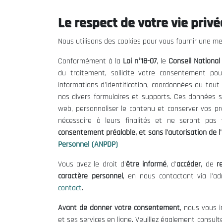
Le respect de votre vie privée
Le CNESE
Inform
Nous utilisons des cookies pour vous fournir une mei
A Propos
Appels d'of
Conformément à la
Loi n°18-07
, le
Conseil Nationa
Le président
Mentions L
du traitement, sollicite votre consentement pou
Organisation
Conditions 
informations d'identification, coordonnées ou tou
Publications
Politique 
nos divers formulaires et supports. Ces données s
Politique d
web, personnaliser le contenu et conserver vos p
nécessaire à leurs finalités et ne seront pa
consentement préalable, et sans l'autorisation de l'
Personnel (ANPDP)
Vous avez le droit d'
être informé
, d'
accéder
, de
re
caractère personnel
, en nous contactant via l'a
contact
.
©
Avant de donner votre consentement
, nous vous i
et ses services en ligne. Veuillez également consult