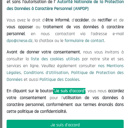
et sans l'autorisation de l'
Autorité Nationale de la Protection
Organisation
des Données à Caractère Personnel (ANPDP)
Publications
Vous avez le droit d'
être informé
, d'
accéder
, de
rectifier
et de
Informations utiles
vous opposer
au
traitement de vos données à caractère
Appels d'offres et Consultations
personnel
, en nous contactant via l'adresse e-mail
dpo@cnese.dz
, la chatbox ou le
formulaire de contact
.
Mentions Légales
Conditions d'Utilisation
Avant de donner votre consentement
, nous vous invitons à
Politique de Protection des Données
consulter la
liste des cookies utilisés
par notre site et ses
services en ligne. Veuillez également consulter
nos Mentions
Politique des Cookies
Légales
,
Conditions d'Utilisation
,
Politique de Protection des
Nous Contacter
Données
et aussi
Politique des Cookies
.
(+213) 021 98 01 00|01|02
En cliquant sur le bouton
"Je suis d'accord"
, vous nous
accordez
contact@cnese.dz
votre consentement
pour l'
utilisation de vos données à
Suggestions ou Initiatives ?
caractère personnel, conformément aux termes énoncés dans
Newsletter
cette politique de confidentialité.
Inscrivez-vous, soyez le premier à découvrir nos
dernières nouvelles.
Je suis d'accord