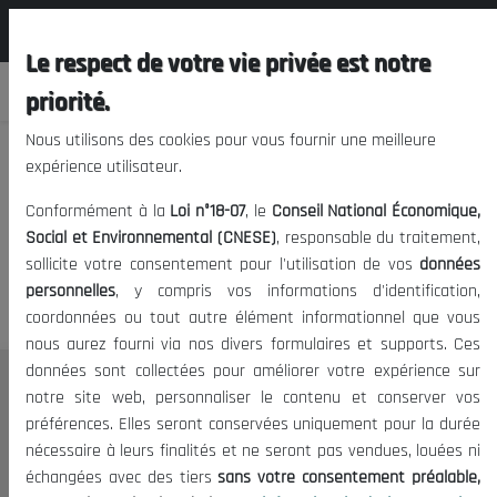
المجلس الوطني الاقتصادي الإجتماعي و
FR
البيئي
Le respect de votre vie privée est notre
priorité.
Nous utilisons des cookies pour vous fournir une meilleure
expérience utilisateur.
Nous vous prions de nous
Conformément à la
Loi n°18-07
, le
Conseil National Économique,
excuser, mais l'accès à ce
Social et Environnemental (CNESE)
, responsable du traitement,
sollicite votre consentement pour l'utilisation de vos
données
contenu est restreint.
personnelles
, y compris vos informations d'identification,
coordonnées ou tout autre élément informationnel que vous
nous aurez fourni via nos divers formulaires et supports. Ces
données sont collectées pour améliorer votre expérience sur
Le CNESE
notre site web, personnaliser le contenu et conserver vos
préférences. Elles seront conservées uniquement pour la durée
A Propos
nécessaire à leurs finalités et ne seront pas vendues, louées ni
Le président
échangées avec des tiers
sans votre consentement préalable,