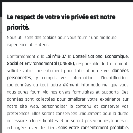
المجلس الوطني الاقتصادي الإجتماعي و
FR
البيئي
Le respect de votre vie privée est notre
priorité.
Nous utilisons des cookies pour vous fournir une meilleure
expérience utilisateur.
Nous vous prions de nous
Conformément à la
Loi n°18-07
, le
Conseil National Économique,
excuser, mais l'accès à ce
Social et Environnemental (CNESE)
, responsable du traitement,
sollicite votre consentement pour l'utilisation de vos
données
contenu est restreint.
personnelles
, y compris vos informations d'identification,
coordonnées ou tout autre élément informationnel que vous
nous aurez fourni via nos divers formulaires et supports. Ces
données sont collectées pour améliorer votre expérience sur
Le CNESE
notre site web, personnaliser le contenu et conserver vos
préférences. Elles seront conservées uniquement pour la durée
A Propos
nécessaire à leurs finalités et ne seront pas vendues, louées ni
Le président
échangées avec des tiers
sans votre consentement préalable,