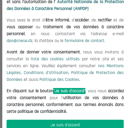
et sans l'autorisation de l'
Autorité Nationale de la Protection
Organisation
des Données à Caractère Personnel (ANPDP)
Publications
Vous avez le droit d'
être informé
, d'
accéder
, de
rectifier
et de
Informations utiles
vous opposer
au
traitement de vos données à caractère
Appels d'offres et Consultations
personnel
, en nous contactant via l'adresse e-mail
dpo@cnese.dz
, la chatbox ou le
formulaire de contact
.
Mentions Légales
Conditions d'Utilisation
Avant de donner votre consentement
, nous vous invitons à
Politique de Protection des Données
consulter la
liste des cookies utilisés
par notre site et ses
services en ligne. Veuillez également consulter
nos Mentions
Politique des Cookies
Légales
,
Conditions d'Utilisation
,
Politique de Protection des
Nous Contacter
Données
et aussi
Politique des Cookies
.
(+213) 021 98 01 00|01|02
En cliquant sur le bouton
"Je suis d'accord"
, vous nous
accordez
contact@cnese.dz
votre consentement
pour l'
utilisation de vos données à
Suggestions ou Initiatives ?
caractère personnel, conformément aux termes énoncés dans
Newsletter
cette politique de confidentialité.
Inscrivez-vous, soyez le premier à découvrir nos
dernières nouvelles.
Je suis d'accord