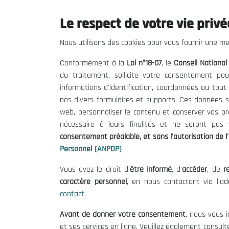
Le respect de votre vie privée
Le CNESE
Inform
Nous utilisons des cookies pour vous fournir une mei
A Propos
Appels d'of
Conformément à la
Loi n°18-07
, le
Conseil Nationa
Le président
Mentions L
du traitement, sollicite votre consentement pou
Organisation
Conditions 
informations d'identification, coordonnées ou tou
Publications
Politique 
nos divers formulaires et supports. Ces données s
Politique d
web, personnaliser le contenu et conserver vos p
nécessaire à leurs finalités et ne seront pa
consentement préalable, et sans l'autorisation de l'
Personnel (ANPDP)
Vous avez le droit d'
être informé
, d'
accéder
, de
re
caractère personnel
, en nous contactant via l'a
contact
.
©
Avant de donner votre consentement
, nous vous i
et ses services en ligne. Veuillez également consult