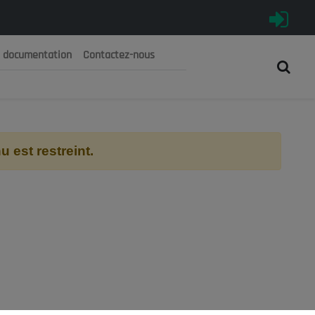
e documentation
Contactez-nous
رية الجزائرية الديمقراطية الشعبية
 الوطني الاقتصادي والاجتماعي والبيئي
 est restreint.