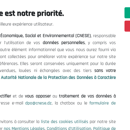
 est notre priorité.
ations utiles
Nous Contacter
lleure expérience utilisateur.
fres et Consultations
(+213) 021 98 01 00|01|0
l Économique, Social et Environnemental (CNESE)
, responsable
contact@cnese.dz
égales
r l'utilisation de vos
données personnelles
, y compris vos
Suggestions ou Initiatives ?
d'Utilisation
t autre élément informationnel que vous nous aurez fourni via
Newsletter
de Protection des Données
ont collectées pour améliorer votre expérience sur notre site
Inscrivez-vous, soyez le premier 
es Cookies
références. Elles seront conservées uniquement pour la durée
nos dernières nouvelles.
s vendues, louées ni échangées avec des tiers
sans votre
Autorité Nationale de la Protection des Données à Caractère
ctifier
et de
vous opposer
au
traitement de vos données à
Suivez-Nous!
dresse e-mail
dpo@cnese.dz
, la chatbox ou le
formulaire de
 2026 Conseil National Économique, Social et Environnemental (CNES
nvitons à consulter la
liste des cookies utilisés
par notre site
er
nos Mentions Légales
,
Conditions d'Utilisation
,
Politique de