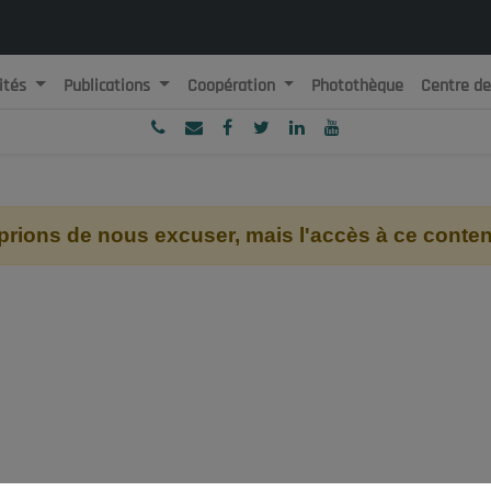
ités
Publications
Coopération
Photothèque
Centre d
ublique Algérienne Démocratique et Populaire
onseil National Economique, Social et Environnemental
ions de nous excuser, mais l'accès à ce contenu