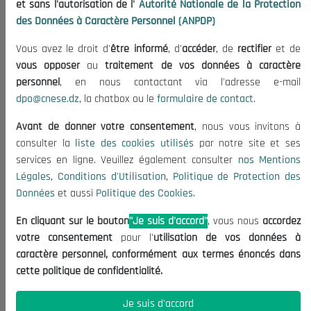
et sans l'autorisation de l'
Autorité Nationale de la Protection
Organisation
des Données à Caractère Personnel (ANPDP)
Publications
Vous avez le droit d'
être informé
, d'
accéder
, de
rectifier
et de
Informations utiles
vous opposer
au
traitement de vos données à caractère
Appels d'offres et Consultations
personnel
, en nous contactant via l'adresse e-mail
dpo@cnese.dz
, la chatbox ou le
formulaire de contact
.
Mentions Légales
Conditions d'Utilisation
Avant de donner votre consentement
, nous vous invitons à
Politique de Protection des Données
consulter la
liste des cookies utilisés
par notre site et ses
services en ligne. Veuillez également consulter
nos Mentions
Politique des Cookies
Légales
,
Conditions d'Utilisation
,
Politique de Protection des
Nous Contacter
Données
et aussi
Politique des Cookies
.
(+213) 021 98 01 00|01|02
En cliquant sur le bouton
"Je suis d'accord"
, vous nous
accordez
contact@cnese.dz
votre consentement
pour l'
utilisation de vos données à
Suggestions ou Initiatives ?
caractère personnel, conformément aux termes énoncés dans
Newsletter
cette politique de confidentialité.
Inscrivez-vous, soyez le premier à découvrir nos
dernières nouvelles.
Je suis d'accord