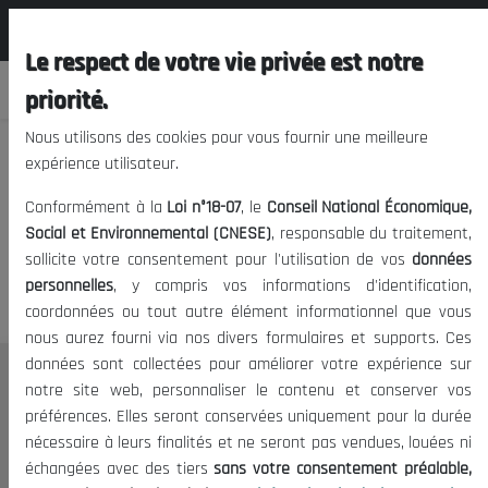
المجلس الوطني الاقتصادي الإجتماعي و
FR
البيئي
Le respect de votre vie privée est notre
priorité.
Nous utilisons des cookies pour vous fournir une meilleure
expérience utilisateur.
Nous vous prions de nous
Conformément à la
Loi n°18-07
, le
Conseil National Économique,
excuser, mais l'accès à ce
Social et Environnemental (CNESE)
, responsable du traitement,
sollicite votre consentement pour l'utilisation de vos
données
contenu est restreint.
personnelles
, y compris vos informations d'identification,
coordonnées ou tout autre élément informationnel que vous
nous aurez fourni via nos divers formulaires et supports. Ces
données sont collectées pour améliorer votre expérience sur
Le CNESE
notre site web, personnaliser le contenu et conserver vos
préférences. Elles seront conservées uniquement pour la durée
A Propos
nécessaire à leurs finalités et ne seront pas vendues, louées ni
Le président
échangées avec des tiers
sans votre consentement préalable,