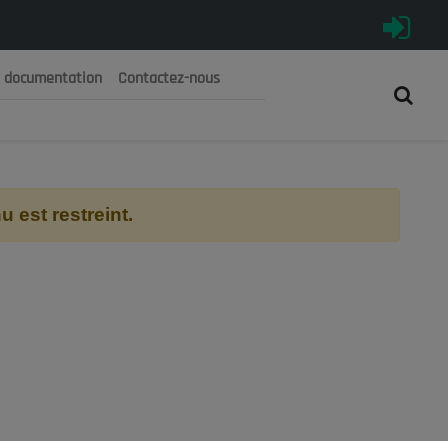
e documentation
Contactez-nous
رية الجزائرية الديمقراطية الشعبية
 الوطني الاقتصادي والاجتماعي والبيئي
 est restreint.