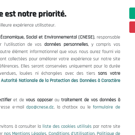
 est notre priorité.
ations utiles
Nous Contacter
lleure expérience utilisateur.
fres et Consultations
(+213) 021 98 01 00|01|0
l Économique, Social et Environnemental (CNESE)
, responsable
contact@cnese.dz
égales
r l'utilisation de vos
données personnelles
, y compris vos
Suggestions ou Initiatives ?
d'Utilisation
t autre élément informationnel que vous nous aurez fourni via
Newsletter
de Protection des Données
ont collectées pour améliorer votre expérience sur notre site
Inscrivez-vous, soyez le premier 
es Cookies
références. Elles seront conservées uniquement pour la durée
nos dernières nouvelles.
s vendues, louées ni échangées avec des tiers
sans votre
Autorité Nationale de la Protection des Données à Caractère
ctifier
et de
vous opposer
au
traitement de vos données à
Suivez-Nous!
dresse e-mail
dpo@cnese.dz
, la chatbox ou le
formulaire de
 2026 Conseil National Économique, Social et Environnemental (CNES
nvitons à consulter la
liste des cookies utilisés
par notre site
er
nos Mentions Légales
,
Conditions d'Utilisation
,
Politique de