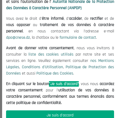
et sans l'autorisation de l'
Autorité Nationale de la Protection
Organisation
des Données à Caractère Personnel (ANPDP)
Publications
Vous avez le droit d'
être informé
, d'
accéder
, de
rectifier
et de
Informations utiles
vous opposer
au
traitement de vos données à caractère
Appels d'offres et Consultations
personnel
, en nous contactant via l'adresse e-mail
dpo@cnese.dz
, la chatbox ou le
formulaire de contact
.
Mentions Légales
Conditions d'Utilisation
Avant de donner votre consentement
, nous vous invitons à
Politique de Protection des Données
consulter la
liste des cookies utilisés
par notre site et ses
services en ligne. Veuillez également consulter
nos Mentions
Politique des Cookies
Légales
,
Conditions d'Utilisation
,
Politique de Protection des
Nous Contacter
Données
et aussi
Politique des Cookies
.
(+213) 021 98 01 00|01|02
En cliquant sur le bouton
"Je suis d'accord"
, vous nous
accordez
contact@cnese.dz
votre consentement
pour l'
utilisation de vos données à
Suggestions ou Initiatives ?
caractère personnel, conformément aux termes énoncés dans
Newsletter
cette politique de confidentialité.
Inscrivez-vous, soyez le premier à découvrir nos
dernières nouvelles.
Je suis d'accord