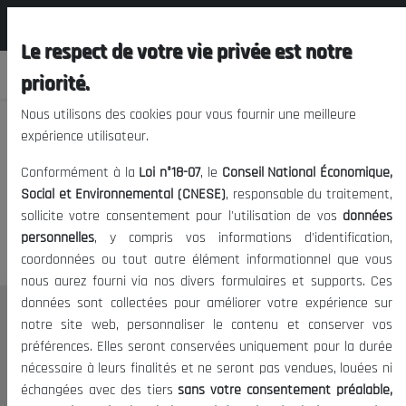
المجلس الوطني الاقتصادي الإجتماعي و
FR
البيئي
Le respect de votre vie privée est notre
priorité.
Nous utilisons des cookies pour vous fournir une meilleure
expérience utilisateur.
Nous vous prions de nous
Conformément à la
Loi n°18-07
, le
Conseil National Économique,
excuser, mais l'accès à ce
Social et Environnemental (CNESE)
, responsable du traitement,
sollicite votre consentement pour l'utilisation de vos
données
contenu est restreint.
personnelles
, y compris vos informations d'identification,
coordonnées ou tout autre élément informationnel que vous
nous aurez fourni via nos divers formulaires et supports. Ces
données sont collectées pour améliorer votre expérience sur
Le CNESE
notre site web, personnaliser le contenu et conserver vos
préférences. Elles seront conservées uniquement pour la durée
A Propos
nécessaire à leurs finalités et ne seront pas vendues, louées ni
Le président
échangées avec des tiers
sans votre consentement préalable,