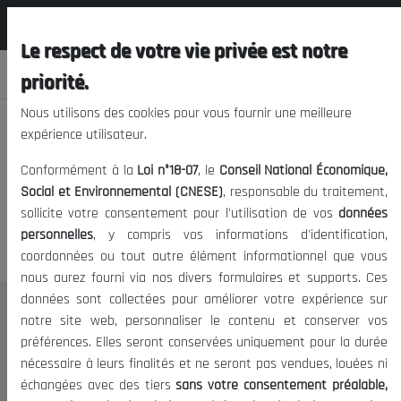
المجلس الوطني الاقتصادي الإجتماعي و
FR
البيئي
Le respect de votre vie privée est notre
priorité.
Nous utilisons des cookies pour vous fournir une meilleure
expérience utilisateur.
Nous vous prions de nous
Conformément à la
Loi n°18-07
, le
Conseil National Économique,
excuser, mais l'accès à ce
Social et Environnemental (CNESE)
, responsable du traitement,
sollicite votre consentement pour l'utilisation de vos
données
contenu est restreint.
personnelles
, y compris vos informations d'identification,
coordonnées ou tout autre élément informationnel que vous
nous aurez fourni via nos divers formulaires et supports. Ces
données sont collectées pour améliorer votre expérience sur
Le CNESE
notre site web, personnaliser le contenu et conserver vos
préférences. Elles seront conservées uniquement pour la durée
A Propos
nécessaire à leurs finalités et ne seront pas vendues, louées ni
Le président
échangées avec des tiers
sans votre consentement préalable,