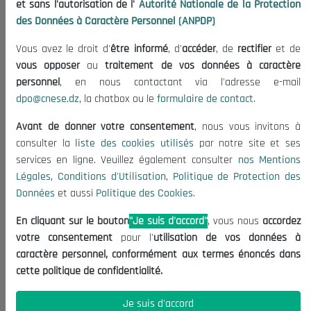
et sans l'autorisation de l'
Autorité Nationale de la Protection
Organisation
des Données à Caractère Personnel (ANPDP)
Publications
Vous avez le droit d'
être informé
, d'
accéder
, de
rectifier
et de
Informations utiles
vous opposer
au
traitement de vos données à caractère
Appels d'offres et Consultations
personnel
, en nous contactant via l'adresse e-mail
dpo@cnese.dz
, la chatbox ou le
formulaire de contact
.
Mentions Légales
Conditions d'Utilisation
Avant de donner votre consentement
, nous vous invitons à
Politique de Protection des Données
consulter la
liste des cookies utilisés
par notre site et ses
services en ligne. Veuillez également consulter
nos Mentions
Politique des Cookies
Légales
,
Conditions d'Utilisation
,
Politique de Protection des
Nous Contacter
Données
et aussi
Politique des Cookies
.
(+213) 021 98 01 00|01|02
En cliquant sur le bouton
"Je suis d'accord"
, vous nous
accordez
contact@cnese.dz
votre consentement
pour l'
utilisation de vos données à
Suggestions ou Initiatives ?
caractère personnel, conformément aux termes énoncés dans
Newsletter
cette politique de confidentialité.
Inscrivez-vous, soyez le premier à découvrir nos
dernières nouvelles.
Je suis d'accord