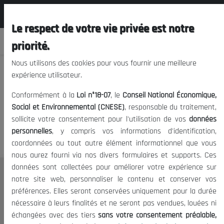
المجلس الوطني الاقتصادي الإجتماعي و
FR
البيئي
Le respect de votre vie privée est notre
priorité.
Nous utilisons des cookies pour vous fournir une meilleure
expérience utilisateur.
Nous vous prions de nous
Conformément à la
Loi n°18-07
, le
Conseil National Économique,
excuser, mais l'accès à ce
Social et Environnemental (CNESE)
, responsable du traitement,
sollicite votre consentement pour l'utilisation de vos
données
contenu est restreint.
personnelles
, y compris vos informations d'identification,
coordonnées ou tout autre élément informationnel que vous
nous aurez fourni via nos divers formulaires et supports. Ces
données sont collectées pour améliorer votre expérience sur
Le CNESE
notre site web, personnaliser le contenu et conserver vos
préférences. Elles seront conservées uniquement pour la durée
A Propos
nécessaire à leurs finalités et ne seront pas vendues, louées ni
Le président
échangées avec des tiers
sans votre consentement préalable,