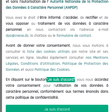
et sans l'autorisation de l'
Autorité Nationale de la Protection
Organisation
des Données à Caractère Personnel (ANPDP)
Publications
Vous avez le droit d'
être informé
, d'
accéder
, de
rectifier
et de
Informations utiles
vous opposer
au
traitement de vos données à caractère
Appels d'offres et Consultations
personnel
, en nous contactant via l'adresse e-mail
dpo@cnese.dz
, la chatbox ou le
formulaire de contact
.
Mentions Légales
Conditions d'Utilisation
Avant de donner votre consentement
, nous vous invitons à
Politique de Protection des Données
consulter la
liste des cookies utilisés
par notre site et ses
services en ligne. Veuillez également consulter
nos Mentions
Politique des Cookies
Légales
,
Conditions d'Utilisation
,
Politique de Protection des
Nous Contacter
Données
et aussi
Politique des Cookies
.
(+213) 021 98 01 00|01|02
En cliquant sur le bouton
"Je suis d'accord"
, vous nous
accordez
contact@cnese.dz
votre consentement
pour l'
utilisation de vos données à
Suggestions ou Initiatives ?
caractère personnel, conformément aux termes énoncés dans
Newsletter
cette politique de confidentialité.
Inscrivez-vous, soyez le premier à découvrir nos
dernières nouvelles.
Je suis d'accord