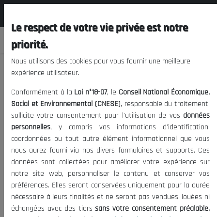
المجلس الوطني الاقتصادي الإجتماعي و
FR
البيئي
Le respect de votre vie privée est notre
priorité.
Nous utilisons des cookies pour vous fournir une meilleure
expérience utilisateur.
MISSIONS DU CONSEIL
Conformément à la
Loi n°18-07
, le
Conseil National Économique,
Social et Environnemental (CNESE)
, responsable du traitement,
sollicite votre consentement pour l'utilisation de vos
données
La Nation
Source(s):
personnelles
, y compris vos informations d'identification,
10/03/2022
|
Présidence
Société
|
Date de publication:
Tags:
coordonnées ou tout autre élément informationnel que vous
10664
Visites:
nous aurez fourni via nos divers formulaires et supports. Ces
données sont collectées pour améliorer votre expérience sur
notre site web, personnaliser le contenu et conserver vos
préférences. Elles seront conservées uniquement pour la durée
nécessaire à leurs finalités et ne seront pas vendues, louées ni
échangées avec des tiers
sans votre consentement préalable,