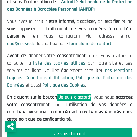
et sans l'autorisation de l'
Autorité Nationale de la Protection
Précédent
Suiv
des Données à Caractère Personnel (ANPDP)
Vous avez le droit d'
être informé
, d'
accéder
, de
rectifier
et de
vous opposer
au
traitement de vos données à caractère
personnel
, en nous contactant via l'adresse e-mail
dpo@cnese.dz
, la chatbox ou le
formulaire de contact
.
Le Conseil National Economique, Social et Environnemental a pour
Avant de donner votre consentement
, nous vous invitons à
missions de :
consulter la
liste des cookies utilisés
par notre site et ses
• Eriger et d’animer des espaces de dialogue, de concertation et de
services en ligne. Veuillez également consulter
nos Mentions
coopération avec les autorités locales, incluant aussi bien les
Légales
,
Conditions d'Utilisation
,
Politique de Protection des
Données
et aussi
Politique des Cookies
.
exécutifs que les assemblées élues&nbsp;et favorisant l’inclusion
territoriale ;
En cliquant sur le bouton
"Je suis d'accord"
, vous nous
accordez
votre consentement
pour l'
utilisation de vos données à
• Dynamiser et de contribuer à l'organisation et à la facilitation du
caractère personnel, conformément aux termes énoncés dans
dialogue social et civil, ouvert à toutes les parties, et assurer et
cette politique de confidentialité.
favoriser la médiation et la conciliation entre les différents acteurs
économiques et sociaux, en associant les partenaires de la société
Je suis d'accord
civile, de sorte à concourir à apaiser le climat économique et social ;