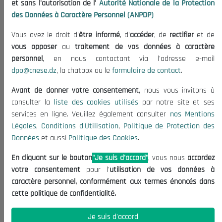
et sans l'autorisation de l'
Autorité Nationale de la Protection
Organisation
des Données à Caractère Personnel (ANPDP)
Publications
Vous avez le droit d'
être informé
, d'
accéder
, de
rectifier
et de
Informations utiles
vous opposer
au
traitement de vos données à caractère
Appels d'offres et Consultations
personnel
, en nous contactant via l'adresse e-mail
dpo@cnese.dz
, la chatbox ou le
formulaire de contact
.
Mentions Légales
Conditions d'Utilisation
Avant de donner votre consentement
, nous vous invitons à
Politique de Protection des Données
consulter la
liste des cookies utilisés
par notre site et ses
services en ligne. Veuillez également consulter
nos Mentions
Politique des Cookies
Légales
,
Conditions d'Utilisation
,
Politique de Protection des
Nous Contacter
Données
et aussi
Politique des Cookies
.
(+213) 021 98 01 00|01|02
En cliquant sur le bouton
"Je suis d'accord"
, vous nous
accordez
contact@cnese.dz
votre consentement
pour l'
utilisation de vos données à
Suggestions ou Initiatives ?
caractère personnel, conformément aux termes énoncés dans
Newsletter
cette politique de confidentialité.
Inscrivez-vous, soyez le premier à découvrir nos
dernières nouvelles.
Je suis d'accord