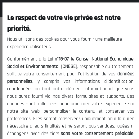
المجلس الوطني الاقتصادي الإجتماعي و
FR
البيئي
Le respect de votre vie privée est notre
priorité.
Nous utilisons des cookies pour vous fournir une meilleure
expérience utilisateur.
Nous vous prions de nous
Conformément à la
Loi n°18-07
, le
Conseil National Économique,
excuser, mais l'accès à ce
Social et Environnemental (CNESE)
, responsable du traitement,
sollicite votre consentement pour l'utilisation de vos
données
contenu est restreint.
personnelles
, y compris vos informations d'identification,
coordonnées ou tout autre élément informationnel que vous
nous aurez fourni via nos divers formulaires et supports. Ces
données sont collectées pour améliorer votre expérience sur
Le CNESE
notre site web, personnaliser le contenu et conserver vos
préférences. Elles seront conservées uniquement pour la durée
A Propos
nécessaire à leurs finalités et ne seront pas vendues, louées ni
Le président
échangées avec des tiers
sans votre consentement préalable,