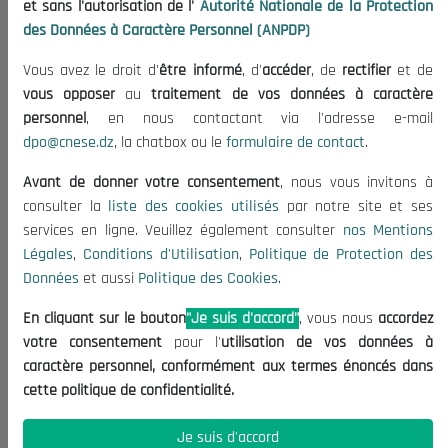
et sans l'autorisation de l'
Autorité Nationale de la Protection
Organisation
des Données à Caractère Personnel (ANPDP)
Publications
Vous avez le droit d'
être informé
, d'
accéder
, de
rectifier
et de
Informations utiles
vous opposer
au
traitement de vos données à caractère
Appels d'offres et Consultations
personnel
, en nous contactant via l'adresse e-mail
dpo@cnese.dz
, la chatbox ou le
formulaire de contact
.
Mentions Légales
Conditions d'Utilisation
Avant de donner votre consentement
, nous vous invitons à
Politique de Protection des Données
consulter la
liste des cookies utilisés
par notre site et ses
services en ligne. Veuillez également consulter
nos Mentions
Politique des Cookies
Légales
,
Conditions d'Utilisation
,
Politique de Protection des
Nous Contacter
Données
et aussi
Politique des Cookies
.
(+213) 021 98 01 00|01|02
En cliquant sur le bouton
"Je suis d'accord"
, vous nous
accordez
contact@cnese.dz
votre consentement
pour l'
utilisation de vos données à
Suggestions ou Initiatives ?
caractère personnel, conformément aux termes énoncés dans
Newsletter
cette politique de confidentialité.
Inscrivez-vous, soyez le premier à découvrir nos
dernières nouvelles.
Je suis d'accord