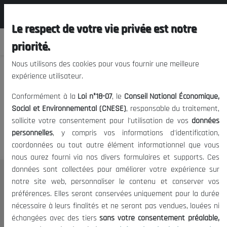
المجلس الوطني الاقتصادي الإجتماعي و
FR
البيئي
Le respect de votre vie privée est notre
priorité.
Nous utilisons des cookies pour vous fournir une meilleure
expérience utilisateur.
Nous vous prions de nous
Conformément à la
Loi n°18-07
, le
Conseil National Économique,
excuser, mais l'accès à ce
Social et Environnemental (CNESE)
, responsable du traitement,
sollicite votre consentement pour l'utilisation de vos
données
contenu est restreint.
personnelles
, y compris vos informations d'identification,
coordonnées ou tout autre élément informationnel que vous
nous aurez fourni via nos divers formulaires et supports. Ces
données sont collectées pour améliorer votre expérience sur
Le CNESE
notre site web, personnaliser le contenu et conserver vos
préférences. Elles seront conservées uniquement pour la durée
A Propos
nécessaire à leurs finalités et ne seront pas vendues, louées ni
Le président
échangées avec des tiers
sans votre consentement préalable,