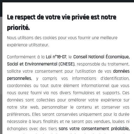
المجلس الوطني الاقتصادي الإجتماعي و
FR
البيئي
Le respect de votre vie privée est notre
priorité.
Nous utilisons des cookies pour vous fournir une meilleure
expérience utilisateur.
Nous vous prions de nous
Conformément à la
Loi n°18-07
, le
Conseil National Économique,
excuser, mais l'accès à ce
Social et Environnemental (CNESE)
, responsable du traitement,
sollicite votre consentement pour l'utilisation de vos
données
contenu est restreint.
personnelles
, y compris vos informations d'identification,
coordonnées ou tout autre élément informationnel que vous
nous aurez fourni via nos divers formulaires et supports. Ces
données sont collectées pour améliorer votre expérience sur
Le CNESE
notre site web, personnaliser le contenu et conserver vos
préférences. Elles seront conservées uniquement pour la durée
A Propos
nécessaire à leurs finalités et ne seront pas vendues, louées ni
Le président
échangées avec des tiers
sans votre consentement préalable,