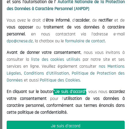
et sans l'autorisation de l'
Autorité Nationale de la Protection
Organisation
des Données à Caractère Personnel (ANPDP)
Publications
Vous avez le droit d'
être informé
, d'
accéder
, de
rectifier
et de
Informations utiles
vous opposer
au
traitement de vos données à caractère
Appels d'offres et Consultations
personnel
, en nous contactant via l'adresse e-mail
dpo@cnese.dz
, la chatbox ou le
formulaire de contact
.
Mentions Légales
Conditions d'Utilisation
Avant de donner votre consentement
, nous vous invitons à
Politique de Protection des Données
consulter la
liste des cookies utilisés
par notre site et ses
services en ligne. Veuillez également consulter
nos Mentions
Politique des Cookies
Légales
,
Conditions d'Utilisation
,
Politique de Protection des
Nous Contacter
Données
et aussi
Politique des Cookies
.
(+213) 021 98 01 00|01|02
En cliquant sur le bouton
"Je suis d'accord"
, vous nous
accordez
contact@cnese.dz
votre consentement
pour l'
utilisation de vos données à
Suggestions ou Initiatives ?
caractère personnel, conformément aux termes énoncés dans
Newsletter
cette politique de confidentialité.
Inscrivez-vous, soyez le premier à découvrir nos
dernières nouvelles.
Je suis d'accord