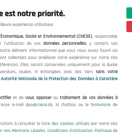
 est notre priorité.
ations utiles
Nous Contacter
lleure expérience utilisateur.
fres et Consultations
(+213) 021 98 01 00|01|0
l Économique, Social et Environnemental (CNESE)
, responsable
contact@cnese.dz
égales
r l'utilisation de vos
données personnelles
, y compris vos
Suggestions ou Initiatives ?
d'Utilisation
t autre élément informationnel que vous nous aurez fourni via
Newsletter
de Protection des Données
ont collectées pour améliorer votre expérience sur notre site
Inscrivez-vous, soyez le premier 
es Cookies
références. Elles seront conservées uniquement pour la durée
nos dernières nouvelles.
s vendues, louées ni échangées avec des tiers
sans votre
Autorité Nationale de la Protection des Données à Caractère
ctifier
et de
vous opposer
au
traitement de vos données à
Suivez-Nous!
dresse e-mail
dpo@cnese.dz
, la chatbox ou le
formulaire de
 2026 Conseil National Économique, Social et Environnemental (CNES
nvitons à consulter la
liste des cookies utilisés
par notre site
er
nos Mentions Légales
,
Conditions d'Utilisation
,
Politique de