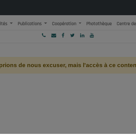
ités
Publications
Coopération
Photothèque
Centre d
ublique Algérienne Démocratique et Populaire
onseil National Economique, Social et Environnemental
ions de nous excuser, mais l'accès à ce contenu