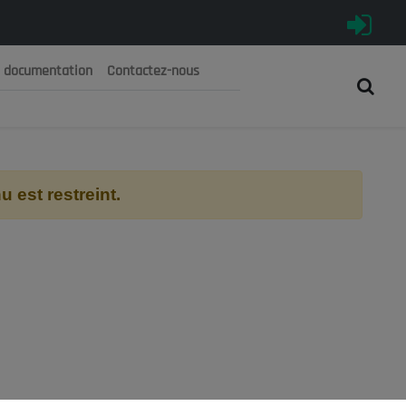
e documentation
Contactez-nous
رية الجزائرية الديمقراطية الشعبية
 الوطني الاقتصادي والاجتماعي والبيئي
 est restreint.