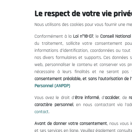
Le respect de votre vie privée
Le CNESE
Inform
Nous utilisons des cookies pour vous fournir une mei
A Propos
Appels d'of
Conformément à la
Loi n°18-07
, le
Conseil Nationa
Le président
Mentions L
du traitement, sollicite votre consentement pou
Organisation
Conditions 
informations d'identification, coordonnées ou tou
Publications
Politique 
nos divers formulaires et supports. Ces données s
Politique d
web, personnaliser le contenu et conserver vos p
nécessaire à leurs finalités et ne seront pa
consentement préalable, et sans l'autorisation de l'
Personnel (ANPDP)
Vous avez le droit d'
être informé
, d'
accéder
, de
re
caractère personnel
, en nous contactant via l'a
contact
.
©
Avant de donner votre consentement
, nous vous i
et ses services en ligne. Veuillez également consult