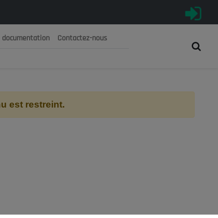
e documentation
Contactez-nous
رية الجزائرية الديمقراطية الشعبية
 الوطني الاقتصادي والاجتماعي والبيئي
 est restreint.