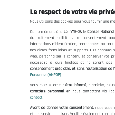
Le respect de votre vie privée
Le CNESE
Inform
Nous utilisons des cookies pour vous fournir une mei
A Propos
Appels d'of
Conformément à la
Loi n°18-07
, le
Conseil Nationa
Le président
Mentions L
du traitement, sollicite votre consentement pou
Organisation
Conditions 
informations d'identification, coordonnées ou tou
Publications
Politique 
nos divers formulaires et supports. Ces données s
Politique d
web, personnaliser le contenu et conserver vos p
nécessaire à leurs finalités et ne seront pa
consentement préalable, et sans l'autorisation de l'
Personnel (ANPDP)
Vous avez le droit d'
être informé
, d'
accéder
, de
re
caractère personnel
, en nous contactant via l'a
contact
.
©
Avant de donner votre consentement
, nous vous i
et ses services en ligne. Veuillez également consult