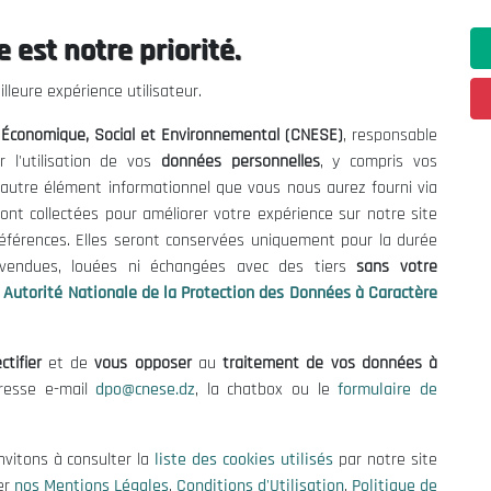
 est notre priorité.
ations utiles
Nous Contacter
lleure expérience utilisateur.
fres et Consultations
(+213) 021 98 01 00|01|0
l Économique, Social et Environnemental (CNESE)
, responsable
contact@cnese.dz
égales
r l'utilisation de vos
données personnelles
, y compris vos
Suggestions ou Initiatives ?
d'Utilisation
t autre élément informationnel que vous nous aurez fourni via
Newsletter
de Protection des Données
ont collectées pour améliorer votre expérience sur notre site
Inscrivez-vous, soyez le premier 
es Cookies
références. Elles seront conservées uniquement pour la durée
nos dernières nouvelles.
s vendues, louées ni échangées avec des tiers
sans votre
Autorité Nationale de la Protection des Données à Caractère
ctifier
et de
vous opposer
au
traitement de vos données à
Suivez-Nous!
dresse e-mail
dpo@cnese.dz
, la chatbox ou le
formulaire de
 2026 Conseil National Économique, Social et Environnemental (CNES
nvitons à consulter la
liste des cookies utilisés
par notre site
er
nos Mentions Légales
,
Conditions d'Utilisation
,
Politique de