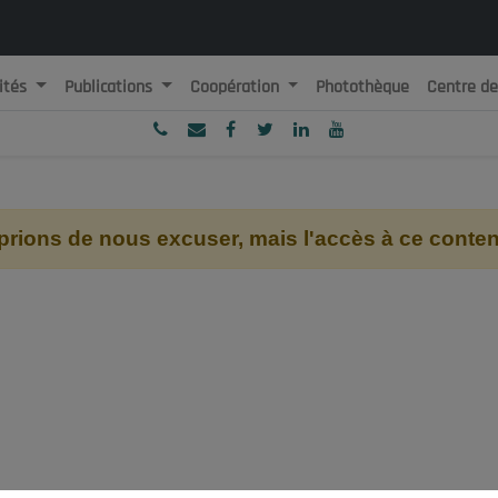
ités
Publications
Coopération
Photothèque
Centre d
ublique Algérienne Démocratique et Populaire
onseil National Economique, Social et Environnemental
ions de nous excuser, mais l'accès à ce contenu