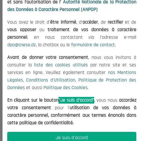
et sans l'autorisation de l'
Autorité Nationale de la Protection
Organisation
des Données à Caractère Personnel (ANPDP)
Publications
Vous avez le droit d'
être informé
, d'
accéder
, de
rectifier
et de
Informations utiles
vous opposer
au
traitement de vos données à caractère
Appels d'offres et Consultations
personnel
, en nous contactant via l'adresse e-mail
dpo@cnese.dz
, la chatbox ou le
formulaire de contact
.
Mentions Légales
Conditions d'Utilisation
Avant de donner votre consentement
, nous vous invitons à
Politique de Protection des Données
consulter la
liste des cookies utilisés
par notre site et ses
services en ligne. Veuillez également consulter
nos Mentions
Politique des Cookies
Légales
,
Conditions d'Utilisation
,
Politique de Protection des
Nous Contacter
Données
et aussi
Politique des Cookies
.
(+213) 021 98 01 00|01|02
En cliquant sur le bouton
"Je suis d'accord"
, vous nous
accordez
contact@cnese.dz
votre consentement
pour l'
utilisation de vos données à
Suggestions ou Initiatives ?
caractère personnel, conformément aux termes énoncés dans
Newsletter
cette politique de confidentialité.
Inscrivez-vous, soyez le premier à découvrir nos
dernières nouvelles.
Je suis d'accord