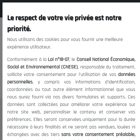
المجلس الوطني الاقتصادي الإجتماعي و
FR
البيئي
Le respect de votre vie privée est notre
priorité.
Nous utilisons des cookies pour vous fournir une meilleure
expérience utilisateur.
Nous vous prions de nous
Conformément à la
Loi n°18-07
, le
Conseil National Économique,
excuser, mais l'accès à ce
Social et Environnemental (CNESE)
, responsable du traitement,
sollicite votre consentement pour l'utilisation de vos
données
contenu est restreint.
personnelles
, y compris vos informations d'identification,
coordonnées ou tout autre élément informationnel que vous
nous aurez fourni via nos divers formulaires et supports. Ces
données sont collectées pour améliorer votre expérience sur
Le CNESE
notre site web, personnaliser le contenu et conserver vos
préférences. Elles seront conservées uniquement pour la durée
A Propos
nécessaire à leurs finalités et ne seront pas vendues, louées ni
Le président
échangées avec des tiers
sans votre consentement préalable,