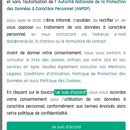
et sans l'autorisation de l'
Autorité Nationale de la Protection
Organisation
des Données à Caractère Personnel (ANPDP)
Publications
Vous avez le droit d'
être informé
, d'
accéder
, de
rectifier
et de
Informations utiles
vous opposer
au
traitement de vos données à caractère
Appels d'offres et Consultations
personnel
, en nous contactant via l'adresse e-mail
dpo@cnese.dz
, la chatbox ou le
formulaire de contact
.
Mentions Légales
Conditions d'Utilisation
Avant de donner votre consentement
, nous vous invitons à
Politique de Protection des Données
consulter la
liste des cookies utilisés
par notre site et ses
services en ligne. Veuillez également consulter
nos Mentions
Politique des Cookies
Légales
,
Conditions d'Utilisation
,
Politique de Protection des
Nous Contacter
Données
et aussi
Politique des Cookies
.
(+213) 021 98 01 00|01|02
En cliquant sur le bouton
"Je suis d'accord"
, vous nous
accordez
contact@cnese.dz
votre consentement
pour l'
utilisation de vos données à
Suggestions ou Initiatives ?
caractère personnel, conformément aux termes énoncés dans
Newsletter
cette politique de confidentialité.
Inscrivez-vous, soyez le premier à découvrir nos
dernières nouvelles.
Je suis d'accord