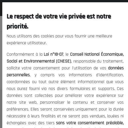
المجلس الوطني الاقتصادي الإجتماعي و
FR
البيئي
Le respect de votre vie privée est notre
priorité.
Nous utilisons des cookies pour vous fournir une meilleure
expérience utilisateur.
Nous vous prions de nous
Conformément à la
Loi n°18-07
, le
Conseil National Économique,
excuser, mais l'accès à ce
Social et Environnemental (CNESE)
, responsable du traitement,
sollicite votre consentement pour l'utilisation de vos
données
contenu est restreint.
personnelles
, y compris vos informations d'identification,
coordonnées ou tout autre élément informationnel que vous
nous aurez fourni via nos divers formulaires et supports. Ces
données sont collectées pour améliorer votre expérience sur
Le CNESE
notre site web, personnaliser le contenu et conserver vos
préférences. Elles seront conservées uniquement pour la durée
A Propos
nécessaire à leurs finalités et ne seront pas vendues, louées ni
Le président
échangées avec des tiers
sans votre consentement préalable,