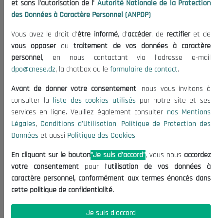
et sans l'autorisation de l'
Autorité Nationale de la Protection
Organisation
des Données à Caractère Personnel (ANPDP)
Publications
Vous avez le droit d'
être informé
, d'
accéder
, de
rectifier
et de
Informations utiles
vous opposer
au
traitement de vos données à caractère
Appels d'offres et Consultations
personnel
, en nous contactant via l'adresse e-mail
dpo@cnese.dz
, la chatbox ou le
formulaire de contact
.
Mentions Légales
Conditions d'Utilisation
Avant de donner votre consentement
, nous vous invitons à
Politique de Protection des Données
consulter la
liste des cookies utilisés
par notre site et ses
services en ligne. Veuillez également consulter
nos Mentions
Politique des Cookies
Légales
,
Conditions d'Utilisation
,
Politique de Protection des
Nous Contacter
Données
et aussi
Politique des Cookies
.
(+213) 021 98 01 00|01|02
En cliquant sur le bouton
"Je suis d'accord"
, vous nous
accordez
contact@cnese.dz
votre consentement
pour l'
utilisation de vos données à
Suggestions ou Initiatives ?
caractère personnel, conformément aux termes énoncés dans
Newsletter
cette politique de confidentialité.
Inscrivez-vous, soyez le premier à découvrir nos
dernières nouvelles.
Je suis d'accord