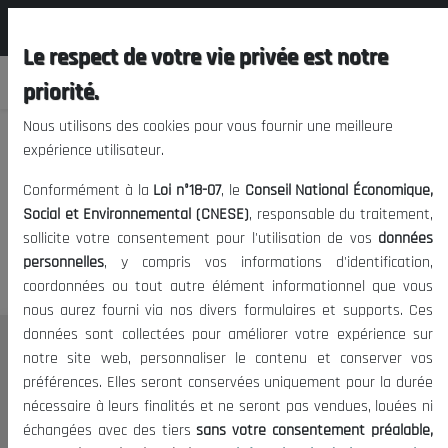
المجلس الوطني الاقتصادي الإجتماعي و
FR
البيئي
Le respect de votre vie privée est notre
priorité.
Nous utilisons des cookies pour vous fournir une meilleure
expérience utilisateur.
Nous vous prions de nous
Conformément à la
Loi n°18-07
, le
Conseil National Économique,
excuser, mais l'accès à ce
Social et Environnemental (CNESE)
, responsable du traitement,
sollicite votre consentement pour l'utilisation de vos
données
contenu est restreint.
personnelles
, y compris vos informations d'identification,
coordonnées ou tout autre élément informationnel que vous
nous aurez fourni via nos divers formulaires et supports. Ces
données sont collectées pour améliorer votre expérience sur
Le CNESE
notre site web, personnaliser le contenu et conserver vos
préférences. Elles seront conservées uniquement pour la durée
A Propos
nécessaire à leurs finalités et ne seront pas vendues, louées ni
Le président
échangées avec des tiers
sans votre consentement préalable,