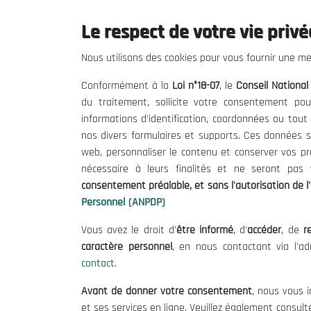
Le respect de votre vie privée
Le CNESE
Inform
Nous utilisons des cookies pour vous fournir une mei
A Propos
Appels d'of
Conformément à la
Loi n°18-07
, le
Conseil Nationa
Le président
Mentions L
du traitement, sollicite votre consentement pou
Organisation
Conditions 
informations d'identification, coordonnées ou tou
Publications
Politique 
nos divers formulaires et supports. Ces données s
Politique d
web, personnaliser le contenu et conserver vos p
nécessaire à leurs finalités et ne seront pa
consentement préalable, et sans l'autorisation de l'
Personnel (ANPDP)
Vous avez le droit d'
être informé
, d'
accéder
, de
re
caractère personnel
, en nous contactant via l'a
contact
.
©
Avant de donner votre consentement
, nous vous i
et ses services en ligne. Veuillez également consult