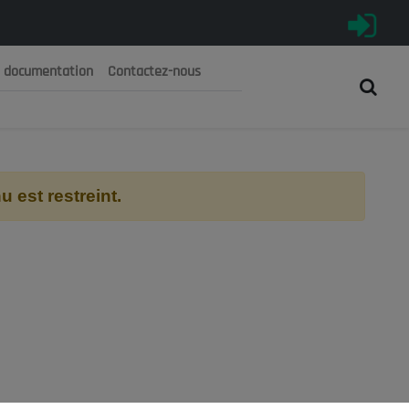
e documentation
Contactez-nous
رية الجزائرية الديمقراطية الشعبية
 الوطني الاقتصادي والاجتماعي والبيئي
 est restreint.