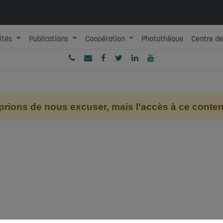
ités
Publications
Coopération
Photothèque
Centre d
ublique Algérienne Démocratique et Populaire
onseil National Economique, Social et Environnemental
ions de nous excuser, mais l'accès à ce contenu