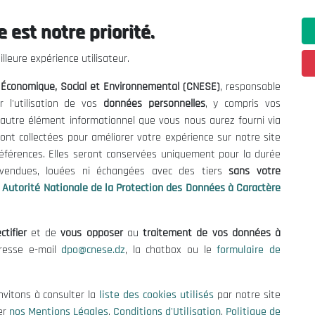
 est notre priorité.
ations utiles
Nous Contacter
lleure expérience utilisateur.
fres et Consultations
(+213) 021 98 01 00|01|0
l Économique, Social et Environnemental (CNESE)
, responsable
contact@cnese.dz
égales
r l'utilisation de vos
données personnelles
, y compris vos
Suggestions ou Initiatives ?
d'Utilisation
t autre élément informationnel que vous nous aurez fourni via
Newsletter
de Protection des Données
ont collectées pour améliorer votre expérience sur notre site
Inscrivez-vous, soyez le premier 
es Cookies
références. Elles seront conservées uniquement pour la durée
nos dernières nouvelles.
s vendues, louées ni échangées avec des tiers
sans votre
Autorité Nationale de la Protection des Données à Caractère
ctifier
et de
vous opposer
au
traitement de vos données à
Suivez-Nous!
dresse e-mail
dpo@cnese.dz
, la chatbox ou le
formulaire de
 2026 Conseil National Économique, Social et Environnemental (CNES
nvitons à consulter la
liste des cookies utilisés
par notre site
er
nos Mentions Légales
,
Conditions d'Utilisation
,
Politique de