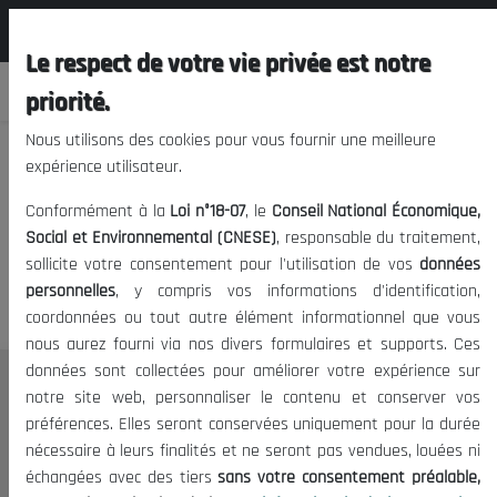
المجلس الوطني الاقتصادي الإجتماعي و
FR
البيئي
Le respect de votre vie privée est notre
priorité.
Nous utilisons des cookies pour vous fournir une meilleure
expérience utilisateur.
Nous vous prions de nous
Conformément à la
Loi n°18-07
, le
Conseil National Économique,
excuser, mais l'accès à ce
Social et Environnemental (CNESE)
, responsable du traitement,
sollicite votre consentement pour l'utilisation de vos
données
contenu est restreint.
personnelles
, y compris vos informations d'identification,
coordonnées ou tout autre élément informationnel que vous
nous aurez fourni via nos divers formulaires et supports. Ces
données sont collectées pour améliorer votre expérience sur
Le CNESE
notre site web, personnaliser le contenu et conserver vos
préférences. Elles seront conservées uniquement pour la durée
A Propos
nécessaire à leurs finalités et ne seront pas vendues, louées ni
Le président
échangées avec des tiers
sans votre consentement préalable,