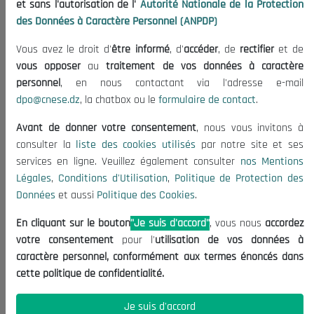
et sans l'autorisation de l'
Autorité Nationale de la Protection
Organisation
des Données à Caractère Personnel (ANPDP)
Publications
Vous avez le droit d'
être informé
, d'
accéder
, de
rectifier
et de
Informations utiles
vous opposer
au
traitement de vos données à caractère
Appels d'offres et Consultations
personnel
, en nous contactant via l'adresse e-mail
dpo@cnese.dz
, la chatbox ou le
formulaire de contact
.
Mentions Légales
Conditions d'Utilisation
Avant de donner votre consentement
, nous vous invitons à
Politique de Protection des Données
consulter la
liste des cookies utilisés
par notre site et ses
services en ligne. Veuillez également consulter
nos Mentions
Politique des Cookies
Légales
,
Conditions d'Utilisation
,
Politique de Protection des
Nous Contacter
Données
et aussi
Politique des Cookies
.
(+213) 021 98 01 00|01|02
En cliquant sur le bouton
"Je suis d'accord"
, vous nous
accordez
contact@cnese.dz
votre consentement
pour l'
utilisation de vos données à
Suggestions ou Initiatives ?
caractère personnel, conformément aux termes énoncés dans
Newsletter
cette politique de confidentialité.
Inscrivez-vous, soyez le premier à découvrir nos
dernières nouvelles.
Je suis d'accord