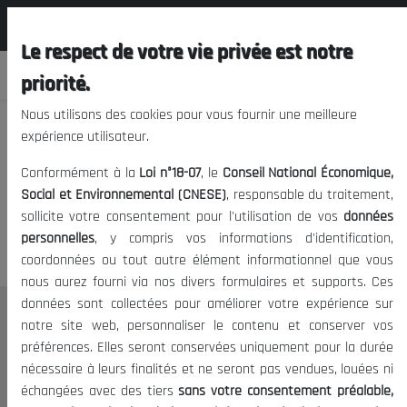
المجلس الوطني الاقتصادي الإجتماعي و
FR
البيئي
Le respect de votre vie privée est notre
priorité.
Nous utilisons des cookies pour vous fournir une meilleure
expérience utilisateur.
Nous vous prions de nous
Conformément à la
Loi n°18-07
, le
Conseil National Économique,
excuser, mais l'accès à ce
Social et Environnemental (CNESE)
, responsable du traitement,
sollicite votre consentement pour l'utilisation de vos
données
contenu est restreint.
personnelles
, y compris vos informations d'identification,
coordonnées ou tout autre élément informationnel que vous
nous aurez fourni via nos divers formulaires et supports. Ces
données sont collectées pour améliorer votre expérience sur
Le CNESE
notre site web, personnaliser le contenu et conserver vos
préférences. Elles seront conservées uniquement pour la durée
A Propos
nécessaire à leurs finalités et ne seront pas vendues, louées ni
Le président
échangées avec des tiers
sans votre consentement préalable,