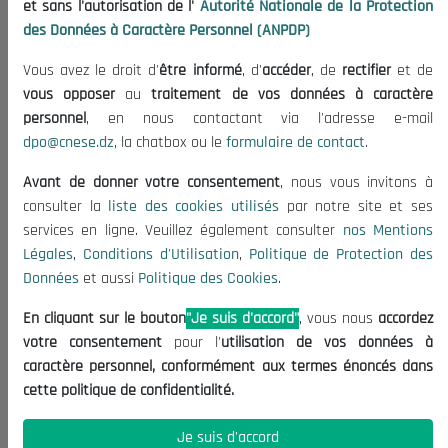
et sans l'autorisation de l'
Autorité Nationale de la Protection
Organisation
des Données à Caractère Personnel (ANPDP)
Publications
Vous avez le droit d'
être informé
, d'
accéder
, de
rectifier
et de
Informations utiles
vous opposer
au
traitement de vos données à caractère
Appels d'offres et Consultations
personnel
, en nous contactant via l'adresse e-mail
dpo@cnese.dz
, la chatbox ou le
formulaire de contact
.
Mentions Légales
Conditions d'Utilisation
Avant de donner votre consentement
, nous vous invitons à
Politique de Protection des Données
consulter la
liste des cookies utilisés
par notre site et ses
services en ligne. Veuillez également consulter
nos Mentions
Politique des Cookies
Légales
,
Conditions d'Utilisation
,
Politique de Protection des
Nous Contacter
Données
et aussi
Politique des Cookies
.
(+213) 021 98 01 00|01|02
En cliquant sur le bouton
"Je suis d'accord"
, vous nous
accordez
contact@cnese.dz
votre consentement
pour l'
utilisation de vos données à
Suggestions ou Initiatives ?
caractère personnel, conformément aux termes énoncés dans
Newsletter
cette politique de confidentialité.
Inscrivez-vous, soyez le premier à découvrir nos
dernières nouvelles.
Je suis d'accord