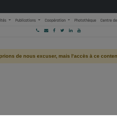
ités
Publications
Coopération
Photothèque
Centre d
ublique Algérienne Démocratique et Populaire
onseil National Economique, Social et Environnemental
ions de nous excuser, mais l'accès à ce contenu