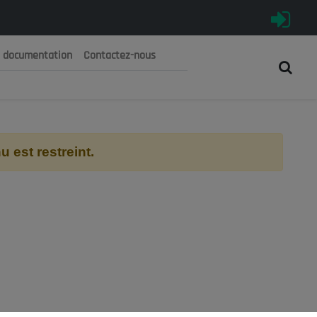
e documentation
Contactez-nous
رية الجزائرية الديمقراطية الشعبية
 الوطني الاقتصادي والاجتماعي والبيئي
 est restreint.