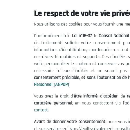
Le respect de votre vie privée
Le CNESE
Inform
Nous utilisons des cookies pour vous fournir une mei
A Propos
Appels d'of
Conformément à la
Loi n°18-07
, le
Conseil Nationa
Le président
Mentions L
du traitement, sollicite votre consentement pou
Organisation
Conditions 
informations d'identification, coordonnées ou tou
Publications
Politique 
nos divers formulaires et supports. Ces données s
Politique d
web, personnaliser le contenu et conserver vos p
nécessaire à leurs finalités et ne seront pa
consentement préalable, et sans l'autorisation de l'
Personnel (ANPDP)
Vous avez le droit d'
être informé
, d'
accéder
, de
re
caractère personnel
, en nous contactant via l'a
contact
.
©
Avant de donner votre consentement
, nous vous i
et ses services en ligne. Veuillez également consult