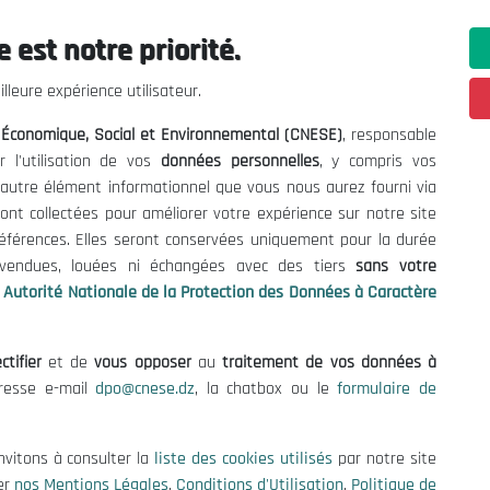
 est notre priorité.
ations utiles
Nous Contacter
lleure expérience utilisateur.
fres et Consultations
(+213) 021 98 01 00|01|0
l Économique, Social et Environnemental (CNESE)
, responsable
contact@cnese.dz
égales
r l'utilisation de vos
données personnelles
, y compris vos
Suggestions ou Initiatives ?
d'Utilisation
t autre élément informationnel que vous nous aurez fourni via
Newsletter
de Protection des Données
ont collectées pour améliorer votre expérience sur notre site
Inscrivez-vous, soyez le premier 
es Cookies
références. Elles seront conservées uniquement pour la durée
nos dernières nouvelles.
s vendues, louées ni échangées avec des tiers
sans votre
Autorité Nationale de la Protection des Données à Caractère
ctifier
et de
vous opposer
au
traitement de vos données à
Suivez-Nous!
dresse e-mail
dpo@cnese.dz
, la chatbox ou le
formulaire de
 2026 Conseil National Économique, Social et Environnemental (CNES
nvitons à consulter la
liste des cookies utilisés
par notre site
er
nos Mentions Légales
,
Conditions d'Utilisation
,
Politique de