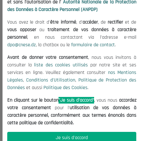
et sans l'autorisation de l'
Autorité Nationale de la Protection
Organisation
des Données à Caractère Personnel (ANPDP)
Publications
Vous avez le droit d'
être informé
, d'
accéder
, de
rectifier
et de
Informations utiles
vous opposer
au
traitement de vos données à caractère
Appels d'offres et Consultations
personnel
, en nous contactant via l'adresse e-mail
dpo@cnese.dz
, la chatbox ou le
formulaire de contact
.
Mentions Légales
Conditions d'Utilisation
Avant de donner votre consentement
, nous vous invitons à
Politique de Protection des Données
consulter la
liste des cookies utilisés
par notre site et ses
services en ligne. Veuillez également consulter
nos Mentions
Politique des Cookies
Légales
,
Conditions d'Utilisation
,
Politique de Protection des
Nous Contacter
Données
et aussi
Politique des Cookies
.
(+213) 021 98 01 00|01|02
En cliquant sur le bouton
"Je suis d'accord"
, vous nous
accordez
contact@cnese.dz
votre consentement
pour l'
utilisation de vos données à
Suggestions ou Initiatives ?
caractère personnel, conformément aux termes énoncés dans
Newsletter
cette politique de confidentialité.
Inscrivez-vous, soyez le premier à découvrir nos
dernières nouvelles.
Je suis d'accord