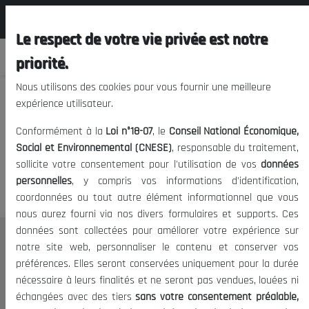
المجلس الوطني الاقتصادي الإجتماعي و
FR
البيئي
Le respect de votre vie privée est notre
priorité.
Nous utilisons des cookies pour vous fournir une meilleure
expérience utilisateur.
Nous vous prions de nous
Conformément à la
Loi n°18-07
, le
Conseil National Économique,
excuser, mais l'accès à ce
Social et Environnemental (CNESE)
, responsable du traitement,
sollicite votre consentement pour l'utilisation de vos
données
contenu est restreint.
personnelles
, y compris vos informations d'identification,
coordonnées ou tout autre élément informationnel que vous
nous aurez fourni via nos divers formulaires et supports. Ces
données sont collectées pour améliorer votre expérience sur
Le CNESE
notre site web, personnaliser le contenu et conserver vos
préférences. Elles seront conservées uniquement pour la durée
A Propos
nécessaire à leurs finalités et ne seront pas vendues, louées ni
Le président
échangées avec des tiers
sans votre consentement préalable,