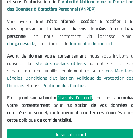
et sans l'autorisation de l'
Autorité Nationale de la Protection
Organisation
des Données à Caractère Personnel (ANPDP)
Publications
Vous avez le droit d'
être informé
, d'
accéder
, de
rectifier
et de
Informations utiles
vous opposer
au
traitement de vos données à caractère
Appels d'offres et Consultations
personnel
, en nous contactant via l'adresse e-mail
dpo@cnese.dz
, la chatbox ou le
formulaire de contact
.
Mentions Légales
Conditions d'Utilisation
Avant de donner votre consentement
, nous vous invitons à
Politique de Protection des Données
consulter la
liste des cookies utilisés
par notre site et ses
services en ligne. Veuillez également consulter
nos Mentions
Politique des Cookies
Légales
,
Conditions d'Utilisation
,
Politique de Protection des
Nous Contacter
Données
et aussi
Politique des Cookies
.
(+213) 021 98 01 00|01|02
En cliquant sur le bouton
"Je suis d'accord"
, vous nous
accordez
contact@cnese.dz
votre consentement
pour l'
utilisation de vos données à
Suggestions ou Initiatives ?
caractère personnel, conformément aux termes énoncés dans
Newsletter
cette politique de confidentialité.
Inscrivez-vous, soyez le premier à découvrir nos
dernières nouvelles.
Je suis d'accord