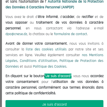
et sans l'autorisation de l'
Autorité Nationale de la Protection
Organisation
des Données à Caractère Personnel (ANPDP)
Publications
Vous avez le droit d'
être informé
, d'
accéder
, de
rectifier
et de
Informations utiles
vous opposer
au
traitement de vos données à caractère
Appels d'offres et Consultations
personnel
, en nous contactant via l'adresse e-mail
dpo@cnese.dz
, la chatbox ou le
formulaire de contact
.
Mentions Légales
Conditions d'Utilisation
Avant de donner votre consentement
, nous vous invitons à
Politique de Protection des Données
consulter la
liste des cookies utilisés
par notre site et ses
services en ligne. Veuillez également consulter
nos Mentions
Politique des Cookies
Légales
,
Conditions d'Utilisation
,
Politique de Protection des
Nous Contacter
Données
et aussi
Politique des Cookies
.
(+213) 021 98 01 00|01|02
En cliquant sur le bouton
"Je suis d'accord"
, vous nous
accordez
contact@cnese.dz
votre consentement
pour l'
utilisation de vos données à
Suggestions ou Initiatives ?
caractère personnel, conformément aux termes énoncés dans
Newsletter
cette politique de confidentialité.
Inscrivez-vous, soyez le premier à découvrir nos
dernières nouvelles.
Je suis d'accord