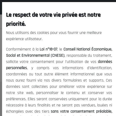
المجلس الوطني الاقتصادي الإجتماعي و
FR
البيئي
Le respect de votre vie privée est notre
priorité.
Nous utilisons des cookies pour vous fournir une meilleure
expérience utilisateur.
Nous vous prions de nous
Conformément à la
Loi n°18-07
, le
Conseil National Économique,
excuser, mais l'accès à ce
Social et Environnemental (CNESE)
, responsable du traitement,
sollicite votre consentement pour l'utilisation de vos
données
contenu est restreint.
personnelles
, y compris vos informations d'identification,
coordonnées ou tout autre élément informationnel que vous
nous aurez fourni via nos divers formulaires et supports. Ces
données sont collectées pour améliorer votre expérience sur
Le CNESE
notre site web, personnaliser le contenu et conserver vos
préférences. Elles seront conservées uniquement pour la durée
A Propos
nécessaire à leurs finalités et ne seront pas vendues, louées ni
Le président
échangées avec des tiers
sans votre consentement préalable,