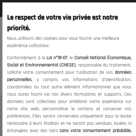
المجلس الوطني الاقتصادي الإجتماعي و
FR
البيئي
Le respect de votre vie privée est notre
priorité.
Nous utilisons des cookies pour vous fournir une meilleure
expérience utilisateur.
Nous vous prions de nous
Conformément à la
Loi n°18-07
, le
Conseil National Économique,
excuser, mais l'accès à ce
Social et Environnemental (CNESE)
, responsable du traitement,
sollicite votre consentement pour l'utilisation de vos
données
contenu est restreint.
personnelles
, y compris vos informations d'identification,
coordonnées ou tout autre élément informationnel que vous
nous aurez fourni via nos divers formulaires et supports. Ces
données sont collectées pour améliorer votre expérience sur
Le CNESE
notre site web, personnaliser le contenu et conserver vos
préférences. Elles seront conservées uniquement pour la durée
A Propos
nécessaire à leurs finalités et ne seront pas vendues, louées ni
Le président
échangées avec des tiers
sans votre consentement préalable,