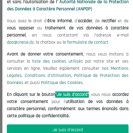
et sans l'autorisation de l'
Autorité Nationale de la Protection
Organisation
des Données à Caractère Personnel (ANPDP)
Publications
Vous avez le droit d'
être informé
, d'
accéder
, de
rectifier
et de
Informations utiles
vous opposer
au
traitement de vos données à caractère
Appels d'offres et Consultations
personnel
, en nous contactant via l'adresse e-mail
dpo@cnese.dz
, la chatbox ou le
formulaire de contact
.
Mentions Légales
Conditions d'Utilisation
Avant de donner votre consentement
, nous vous invitons à
Politique de Protection des Données
consulter la
liste des cookies utilisés
par notre site et ses
services en ligne. Veuillez également consulter
nos Mentions
Politique des Cookies
Légales
,
Conditions d'Utilisation
,
Politique de Protection des
Nous Contacter
Données
et aussi
Politique des Cookies
.
(+213) 021 98 01 00|01|02
En cliquant sur le bouton
"Je suis d'accord"
, vous nous
accordez
contact@cnese.dz
votre consentement
pour l'
utilisation de vos données à
Suggestions ou Initiatives ?
caractère personnel, conformément aux termes énoncés dans
Newsletter
cette politique de confidentialité.
Inscrivez-vous, soyez le premier à découvrir nos
dernières nouvelles.
Je suis d'accord