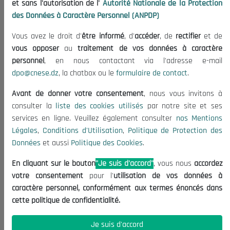
et sans l'autorisation de l'
Autorité Nationale de la Protection
Organisation
des Données à Caractère Personnel (ANPDP)
Publications
Vous avez le droit d'
être informé
, d'
accéder
, de
rectifier
et de
Informations utiles
vous opposer
au
traitement de vos données à caractère
Appels d'offres et Consultations
personnel
, en nous contactant via l'adresse e-mail
dpo@cnese.dz
, la chatbox ou le
formulaire de contact
.
Mentions Légales
Conditions d'Utilisation
Avant de donner votre consentement
, nous vous invitons à
Politique de Protection des Données
consulter la
liste des cookies utilisés
par notre site et ses
services en ligne. Veuillez également consulter
nos Mentions
Politique des Cookies
Légales
,
Conditions d'Utilisation
,
Politique de Protection des
Nous Contacter
Données
et aussi
Politique des Cookies
.
(+213) 021 98 01 00|01|02
En cliquant sur le bouton
"Je suis d'accord"
, vous nous
accordez
contact@cnese.dz
votre consentement
pour l'
utilisation de vos données à
Suggestions ou Initiatives ?
caractère personnel, conformément aux termes énoncés dans
Newsletter
cette politique de confidentialité.
Inscrivez-vous, soyez le premier à découvrir nos
dernières nouvelles.
Je suis d'accord