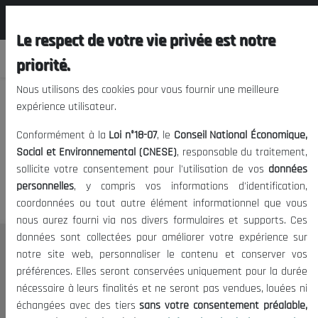
المجلس الوطني الاقتصادي الإجتماعي و
FR
البيئي
Le respect de votre vie privée est notre
priorité.
Nous utilisons des cookies pour vous fournir une meilleure
expérience utilisateur.
Nous vous prions de nous
Conformément à la
Loi n°18-07
, le
Conseil National Économique,
excuser, mais l'accès à ce
Social et Environnemental (CNESE)
, responsable du traitement,
sollicite votre consentement pour l'utilisation de vos
données
contenu est restreint.
personnelles
, y compris vos informations d'identification,
coordonnées ou tout autre élément informationnel que vous
nous aurez fourni via nos divers formulaires et supports. Ces
données sont collectées pour améliorer votre expérience sur
Le CNESE
notre site web, personnaliser le contenu et conserver vos
préférences. Elles seront conservées uniquement pour la durée
A Propos
nécessaire à leurs finalités et ne seront pas vendues, louées ni
Le président
échangées avec des tiers
sans votre consentement préalable,